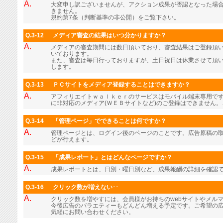
A.
大変申し訳ございませんが、アクション成果が否認となった場
きません。
規約第7条（判断基準の非公開）をご覧下さい。
Q.3-12
メディア審査の結果はいつ分かりますか？
A.
メディアの審査期間には数日頂いており、審査結果はご登録頂
いております。
また、審査は毎日行っておりますが、土日祝日は休業させて頂
します。
Q.3-13
ＰＣサイトをメディア登録することはできますか？
A.
アフィリエイトｗａｌｋｅｒのサービスはモバイル端末専用で
に非対応のメディア(ＷＥＢサイトなど)のご登録はできません
Q.3-14
「管理ページ」でできることは何ですか？
A.
管理ページとは、ログイン後のページのことです。広告原稿の
どが行えます。
Q.3-15
「成果レポート」とはどんなページですか？
A.
成果レポートとは、日別・曜日別など、成果報酬の詳細を確認
Q.3-16
クリック数が増えない･･
A.
クリック数を増やすには、会員様がお持ちのwebサイトやメル
今後広告のバラエティーもどんどん増える予定です。ご希望の
気軽にお問い合わせください。