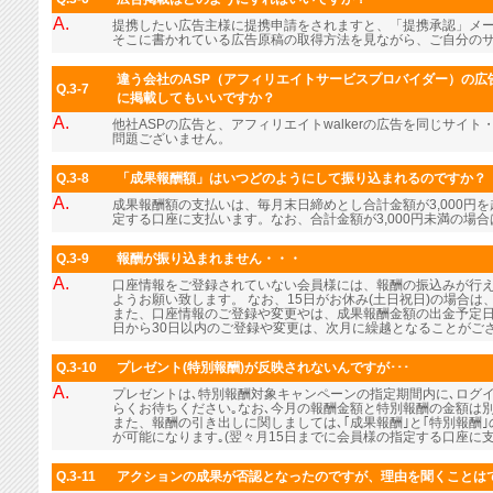
A.
提携したい広告主様に提携申請をされますと、「提携承認」メ
そこに書かれている広告原稿の取得方法を見ながら、ご自分の
違う会社のASP（アフィリエイトサービスプロバイダー）の広告
Q.3-7
に掲載してもいいですか？
A.
他社ASPの広告と、アフィリエイトwalkerの広告を同じサイ
問題ございません。
Q.3-8
「成果報酬額」はいつどのようにして振り込まれるのですか？
A.
成果報酬額の支払いは、毎月末日締めとし合計金額が3,000円
定する口座に支払います。なお、合計金額が3,000円未満の場
Q.3-9
報酬が振り込まれません・・・
A.
口座情報をご登録されていない会員様には、報酬の振込みが行
ようお願い致します。 なお、15日がお休み(土日祝日)の場合
また、口座情報のご登録や変更やは、成果報酬金額の出金予定日
日から30日以内のご登録や変更は、次月に繰越となることがご
Q.3-10
プレゼント(特別報酬)が反映されないんですが･･･
A.
プレゼントは､特別報酬対象キャンペーンの指定期間内に､ログ
らくお待ちください｡なお､今月の報酬金額と特別報酬の金額は
また、報酬の引き出しに関しましては､｢成果報酬｣と｢特別報酬
が可能になります｡(翌々月15日までに会員様の指定する口座に支
Q.3-11
アクションの成果が否認となったのですが、理由を聞くことは