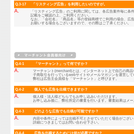
Q.3-17
「リスティング広告」を利用したいのですが。
A.
「リスティング広告」のご利用に関しては、各広告案件毎に条
記載をご確認の上、ご利用ください。
なお、「会社名」「商品名」等の登録商標でご利用の場合、広
お願いする場合もございますので、その際はご了承ください。
Q.4-1
「マーチャント」って何ですか？
A.
マーチャント(merchant)とは、インターネット上で自己の
子商取引を行っているwebサイトやメールマガジンを運営し
弊社は広告主会員様を「マーチャント」と呼びます。
Q.4-2
個人でも広告を出稿できますか？
A.
個人様・法人様どちらでもお申し込みいただけます。
お申し込み後に、弊社所定の審査を行います。審査結果はメー
Q.4-3
どのような広告でも出稿が可能ですか？
A.
内容や条件によっては出稿不可とさせていただく場合がござい
詳細につきましてはお問い合わせ下さい。
Q.4-4
広告を出稿するためには何が必要ですか？