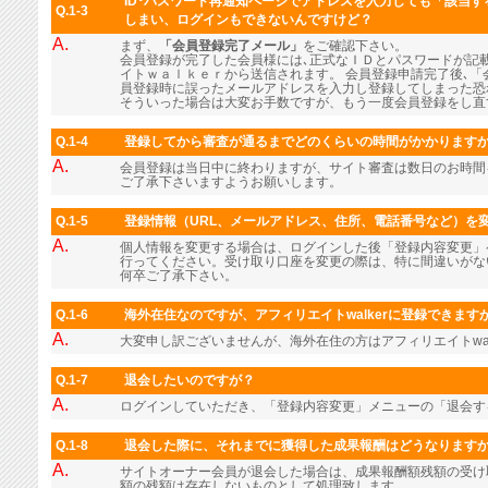
ID･パスワード再通知ページでアドレスを入力しても「該当
Q.1-3
しまい、ログインもできないんですけど？
A.
まず、
「会員登録完了メール」
をご確認下さい。
会員登録が完了した会員様には､正式なＩＤとパスワードが記
イトｗａｌｋｅｒから送信されます。 会員登録申請完了後､「
員登録時に誤ったメールアドレスを入力し登録してしまった恐
そういった場合は大変お手数ですが、もう一度会員登録をし直
Q.1-4
登録してから審査が通るまでどのくらいの時間がかかります
A.
会員登録は当日中に終わりますが、サイト審査は数日のお時間
ご了承下さいますようお願いします。
Q.1-5
登録情報（URL、メールアドレス、住所、電話番号など）を
A.
個人情報を変更する場合は、ログインした後「登録内容変更」
行ってください。受け取り口座を変更の際は、特に間違いがな
何卒ご了承下さい。
Q.1-6
海外在住なのですが、アフィリエイトwalkerに登録できます
A.
大変申し訳ございませんが、海外在住の方はアフィリエイトwal
Q.1-7
退会したいのですが？
A.
ログインしていただき、「登録内容変更」メニューの「退会す
Q.1-8
退会した際に、それまでに獲得した成果報酬はどうなります
A.
サイトオーナー会員が退会した場合は、成果報酬額残額の受け
額の残額は存在しないものとして処理致します。