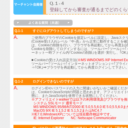
Q.1-1
すぐにログアウトしてしまうのですが？
A.
ご使用のブラウザのCookieを規定レベルに設定し、Java
(Cookie受け入れレベル『中-高』から正常に動作すること
は、Cookieの削除を行い、ブラウザを再起動してから再度お
Cookieを削除してログインするには、ツールバー｢ツール｣⇒
ーネット一時ファイル内｢Cookieの削除｣を選択･実行し、｢OK
■ Cookieの受け入れ設定方法(
※MS WINDOWS /XP Internet Ex
ツールバー｢ツール｣⇒｢インターネットオプション｣⇒｢プライ
⇒｢OK｣⇒ブラウザを再起動してから再度ログインして下さい
Q.1-2
ログインできないのですが
A.
ログインIDやパスワードの入力に間違いがないかご確認くだ
は、CookieやJavaScriptの問題と思われます。アフィリエイト
態に、またJavaScriptを使用できる状態にしてください。
※アフィリエイトwalkerでは以下の利用環境及びブラウザを
■
システム SSLモード 通常モード
■
MS WINDOWS 95/98/NT/2000 IE 5.0,5.5,6.0 IE 5.0,5.5,6.
■
MacOS 9/X IE 5.1,5.2 IE 5.1,5.2またはNC4.7
※IE7.0,WindowsXPについては現在動作検証中です。
■
IE: Internet Explorer NC: Netscape Communicator