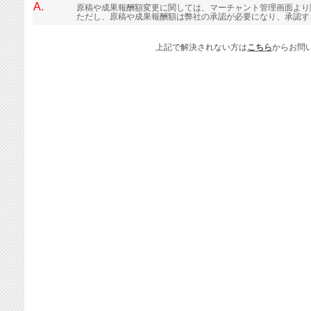
A.
原稿や成果報酬額変更に関しては、マーチャント管理画面より
ただし、原稿や成果報酬額は弊社の承認が必要になり、承認す
上記で解決されない方は
こちら
からお問