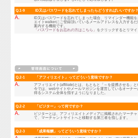
Q.1-9
ID又はパスワードを忘れてしまったらどうすればいいですか
A.
ID又はパスワードを忘れてしまった場合、リマインダー機能
エイトwalkerにご登録頂いているメールアドレスを入力す
案内する機能です。
「パスワードをお忘れの方はこちら」
をクリックするとリマイ
Q.2-1
「アフィリエイト」ってどういう意味ですか？
A.
アフィリエイト(affiliate)とは、もともと「～を提携させる
今では、webサイトやメールマガジンを運営しているオーナ
得るシステム全体を指すようになりました。
Q.2-2
「ビジター」って何ですか？
A.
ビジターとは、アフィリエイトメディアに掲載されたマーチャ
て、マーチャントサイトへと移動する第三者を指します。
Q.2-3
「成果報酬」ってどういう意味ですか？