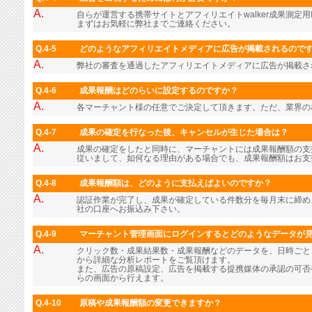
A.
自らが運営する携帯サイトとアフィリエイトwalker成果測定用
まずはお気軽に弊社までご連絡ください。
Q.4-5
どのようなアフィリエイトメディアに広告が掲載されるので
A.
弊社の審査を通過したアフィリエイトメディアに広告が掲載さ
Q.4-6
成果報酬はどのらいに設定するのですか？
A.
各マーチャント様の任意でご決定して頂きます。ただ、業界の
Q.4-7
成果の確定を行なった後、キャンセルが生じた場合は？
A.
成果の確定をしたと同時に、マーチャントには成果報酬額の支
従いまして、如何なる理由がある場合でも、成果報酬額はお支
Q.4-8
成果報酬額は、どのように支払えばよいのですか？
A.
認証作業が完了し、成果が確定している件数分を毎月末に締め
社の口座へお振込み下さい。
Q.4-9
マーチャント管理画面にログインするとどのようなデータが
A.
クリック数・成果結果数・成果報酬などのデータを、日時ごと
から詳細な分析レポートをご覧頂けます。
また、広告の原稿設定、広告を掲載する提携媒体の承認の可否
らの画面から行えます。
Q.4-10
原稿や成果報酬額の変更できますか？