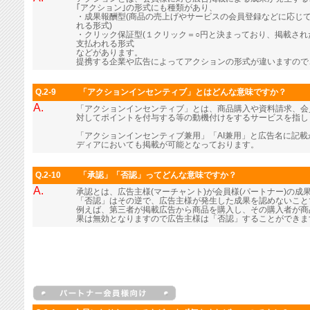
｢アクション｣の形式にも種類があり、
・成果報酬型(商品の売上げやサービスの会員登録などに応じ
れる形式)
・クリック保証型(１クリック＝○円と決まっており、掲載さ
支払われる形式
などがあります。
提携する企業や広告によってアクションの形式が違いますので
Q.2-9
「アクションインセンティブ」とはどんな意味ですか？
A.
「アクションインセンティブ」とは、商品購入や資料請求、会
対してポイントを付与する等の動機付けをするサービスを指し
「アクションインセンティブ兼用」「AI兼用」と広告名に記
ディアにおいても掲載が可能となっております。
Q.2-10
「承認」「否認」ってどんな意味ですか？
A.
承認とは、広告主様(マーチャント)が会員様(パートナー)の成
「否認」はその逆で、広告主様が発生した成果を認めないこと
例えば、第三者が掲載広告から商品を購入し、その購入者が商
果は無効となりますので広告主様は「否認」することができま