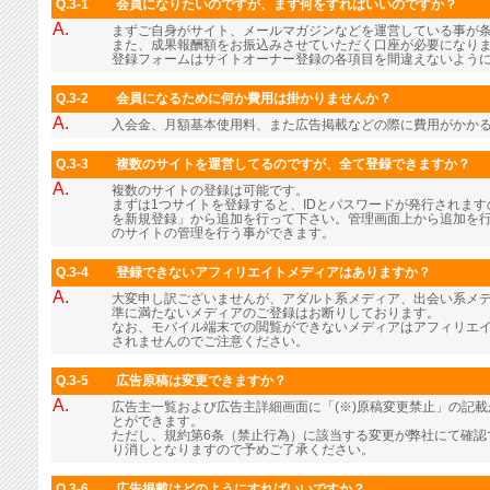
Q.3-1
会員になりたいのですが、まず何をすればいいのですか？
A.
まずご自身がサイト、メールマガジンなどを運営している事が
また、成果報酬額をお振込みさせていただく口座が必要になり
登録フォームはサイトオーナー登録の各項目を間違えないよう
Q.3-2
会員になるために何か費用は掛かりませんか？
A.
入会金、月額基本使用料、また広告掲載などの際に費用がかか
Q.3-3
複数のサイトを運営してるのですが、全て登録できますか？
A.
複数のサイトの登録は可能です。
まずは1つサイトを登録すると、IDとパスワードが発行されま
を新規登録」から追加を行って下さい。管理画面上から追加を行
のサイトの管理を行う事ができます。
Q.3-4
登録できないアフィリエイトメディアはありますか？
A.
大変申し訳ございませんが、アダルト系メディア、出会い系メ
準に満たないメディアのご登録はお断りしております。
なお、モバイル端末での閲覧ができないメディアはアフィリエ
されませんのでご注意ください。
Q.3-5
広告原稿は変更できますか？
A.
広告主一覧および広告主詳細画面に「(※)原稿変更禁止」の記
とができます。
ただし、規約第6条（禁止行為）に該当する変更が弊社にて確認
り消しとなりますので予めご了承ください。
Q.3-6
広告掲載はどのようにすればいいですか？