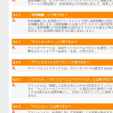
A.
成果報酬とは、ビジターがアフィリエイトメディアに掲載され
アクション(商品購入・会員登録など)の結果に応じて、発生し
Q.2-4
「特別報酬」って何ですか？
A.
特別報酬とは､会員様がアフィリエイトで得た成果報酬とは別に､
る報酬を指します｡｢成果報酬｣とは違うので､ログイン後の管
また､｢成果報酬｣と｢特別報酬｣の合計が￥３０００を超えた時
15日までに会員様の指定する口座に支払います｡)
Q.2-5
「サイトオーナー」って何ですか？
A.
サイトオーナーとは、webサイトやメールマガジンを運営し
弊社はサイトオーナー会員を「会員」と呼びます。
Q.2-6
「アフィリエイトメディア」って何ですか？
A.
アフィリエイトメディアとは、サイトオーナーの運営するwe
Q.2-7
「クリック」「マンスリーユニーククリック」とは何ですか
A.
クリックとは、掲載した広告を見た人がその広告をクリックし
また「マンスリーユニーククリック」と表記された案件につき
ックは1度のみを成果対象とし、月内に１回クリックした端末
ません。
Q.2-8
「アクション」とは何ですか？
A.
アクションとは、会員様に対し広告掲載による成果が発生する