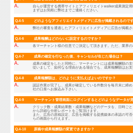
A.
自らが運営する携帯サイトとアフィリエイトwalker成果測定用
まずはお気軽に弊社までご連絡ください。
Q.4-5
どのようなアフィリエイトメディアに広告が掲載されるので
A.
弊社の審査を通過したアフィリエイトメディアに広告が掲載さ
Q.4-6
成果報酬はどのらいに設定するのですか？
A.
各マーチャント様の任意でご決定して頂きます。ただ、業界の
Q.4-7
成果の確定を行なった後、キャンセルが生じた場合は？
A.
成果の確定をしたと同時に、マーチャントには成果報酬額の支
従いまして、如何なる理由がある場合でも、成果報酬額はお支
Q.4-8
成果報酬額は、どのように支払えばよいのですか？
A.
認証作業が完了し、成果が確定している件数分を毎月末に締め
社の口座へお振込み下さい。
Q.4-9
マーチャント管理画面にログインするとどのようなデータが
A.
クリック数・成果結果数・成果報酬などのデータを、日時ごと
から詳細な分析レポートをご覧頂けます。
また、広告の原稿設定、広告を掲載する提携媒体の承認の可否
らの画面から行えます。
Q.4-10
原稿や成果報酬額の変更できますか？