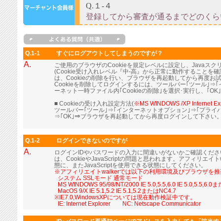
Q.1-1
すぐにログアウトしてしまうのですが？
A.
ご使用のブラウザのCookieを規定レベルに設定し、Java
(Cookie受け入れレベル『中-高』から正常に動作すること
は、Cookieの削除を行い、ブラウザを再起動してから再度お
Cookieを削除してログインするには、ツールバー｢ツール｣⇒
ーネット一時ファイル内｢Cookieの削除｣を選択･実行し、｢OK
■ Cookieの受け入れ設定方法(
※MS WINDOWS /XP Internet Ex
ツールバー｢ツール｣⇒｢インターネットオプション｣⇒｢プライ
⇒｢OK｣⇒ブラウザを再起動してから再度ログインして下さい
Q.1-2
ログインできないのですが
A.
ログインIDやパスワードの入力に間違いがないかご確認くだ
は、CookieやJavaScriptの問題と思われます。アフィリエイト
態に、またJavaScriptを使用できる状態にしてください。
※アフィリエイトwalkerでは以下の利用環境及びブラウザを
■
システム SSLモード 通常モード
■
MS WINDOWS 95/98/NT/2000 IE 5.0,5.5,6.0 IE 5.0,5.5,6.
■
MacOS 9/X IE 5.1,5.2 IE 5.1,5.2またはNC4.7
※IE7.0,WindowsXPについては現在動作検証中です。
■
IE: Internet Explorer NC: Netscape Communicator