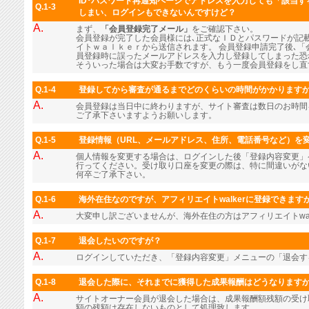
ID･パスワード再通知ページでアドレスを入力しても「該当
Q.1-3
しまい、ログインもできないんですけど？
A.
まず、
「会員登録完了メール」
をご確認下さい。
会員登録が完了した会員様には､正式なＩＤとパスワードが記
イトｗａｌｋｅｒから送信されます。 会員登録申請完了後､「
員登録時に誤ったメールアドレスを入力し登録してしまった恐
そういった場合は大変お手数ですが、もう一度会員登録をし直
Q.1-4
登録してから審査が通るまでどのくらいの時間がかかります
A.
会員登録は当日中に終わりますが、サイト審査は数日のお時間
ご了承下さいますようお願いします。
Q.1-5
登録情報（URL、メールアドレス、住所、電話番号など）を
A.
個人情報を変更する場合は、ログインした後「登録内容変更」
行ってください。受け取り口座を変更の際は、特に間違いがな
何卒ご了承下さい。
Q.1-6
海外在住なのですが、アフィリエイトwalkerに登録できます
A.
大変申し訳ございませんが、海外在住の方はアフィリエイトwal
Q.1-7
退会したいのですが？
A.
ログインしていただき、「登録内容変更」メニューの「退会す
Q.1-8
退会した際に、それまでに獲得した成果報酬はどうなります
A.
サイトオーナー会員が退会した場合は、成果報酬額残額の受け
額の残額は存在しないものとして処理致します。