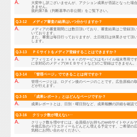
A.
大変申し訳ございませんが、アクション成果が否認となった場
きません。
規約第7条（判断基準の非公開）をご覧下さい。
Q.3-12
メディア審査の結果はいつ分かりますか？
A.
メディアの審査期間には数日頂いており、審査結果はご登録頂
いております。
また、審査は毎日行っておりますが、土日祝日は休業させて頂
します。
Q.3-13
ＰＣサイトをメディア登録することはできますか？
A.
アフィリエイトｗａｌｋｅｒのサービスはモバイル端末専用で
に非対応のメディア(ＷＥＢサイトなど)のご登録はできません
Q.3-14
「管理ページ」でできることは何ですか？
A.
管理ページとは、ログイン後のページのことです。広告原稿の
どが行えます。
Q.3-15
「成果レポート」とはどんなページですか？
A.
成果レポートとは、日別・曜日別など、成果報酬の詳細を確認
Q.3-16
クリック数が増えない･･
A.
クリック数を増やすには、会員様がお持ちのwebサイトやメル
今後広告のバラエティーもどんどん増える予定です。ご希望の
気軽にお問い合わせください。