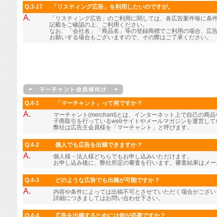
Q.3-17
「リスティング広告」を利用したいのですが。
A.
「リスティング広告」のご利用に関しては、各広告案件毎に条
記載をご確認の上、ご利用ください。
なお、「会社名」「商品名」等の登録商標でご利用の場合、広
お願いする場合もございますので、その際はご了承ください。
Q.4-1
「マーチャント」って何ですか？
A.
マーチャント(merchant)とは、インターネット上で自己の
子商取引を行っているwebサイトやメールマガジンを運営し
弊社は広告主会員様を「マーチャント」と呼びます。
Q.4-2
個人でも広告を出稿できますか？
A.
個人様・法人様どちらでもお申し込みいただけます。
お申し込み後に、弊社所定の審査を行います。審査結果はメー
Q.4-3
どのような広告でも出稿が可能ですか？
A.
内容や条件によっては出稿不可とさせていただく場合がござい
詳細につきましてはお問い合わせ下さい。
Q.4-4
広告を出稿するためには何が必要ですか？