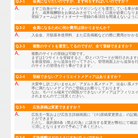
Q.3-1
会員になりたいのですが、まず何をすればいいのですか？
A.
まずご自身がサイト、メールマガジンなどを運営している事が
また、成果報酬額をお振込みさせていただく口座が必要になり
登録フォームはサイトオーナー登録の各項目を間違えないよう
Q.3-2
会員になるために何か費用は掛かりませんか？
A.
入会金、月額基本使用料、また広告掲載などの際に費用がかか
Q.3-3
複数のサイトを運営してるのですが、全て登録できますか？
A.
複数のサイトの登録は可能です。
まずは1つサイトを登録すると、IDとパスワードが発行されま
を新規登録」から追加を行って下さい。管理画面上から追加を行
のサイトの管理を行う事ができます。
Q.3-4
登録できないアフィリエイトメディアはありますか？
A.
大変申し訳ございませんが、アダルト系メディア、出会い系メ
準に満たないメディアのご登録はお断りしております。
なお、モバイル端末での閲覧ができないメディアはアフィリエ
されませんのでご注意ください。
Q.3-5
広告原稿は変更できますか？
A.
広告主一覧および広告主詳細画面に「(※)原稿変更禁止」の記
とができます。
ただし、規約第6条（禁止行為）に該当する変更が弊社にて確認
り消しとなりますので予めご了承ください。
Q.3-6
広告掲載はどのようにすればいいですか？