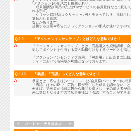
｢アクション｣の形式にも種類があり、
・成果報酬型(商品の売上げやサービスの会員登録などに応じ
れる形式)
・クリック保証型(１クリック＝○円と決まっており、掲載さ
支払われる形式
などがあります。
提携する企業や広告によってアクションの形式が違いますので
Q.2-9
「アクションインセンティブ」とはどんな意味ですか？
A.
「アクションインセンティブ」とは、商品購入や資料請求、会
対してポイントを付与する等の動機付けをするサービスを指し
「アクションインセンティブ兼用」「AI兼用」と広告名に記
ディアにおいても掲載が可能となっております。
Q.2-10
「承認」「否認」ってどんな意味ですか？
A.
承認とは、広告主様(マーチャント)が会員様(パートナー)の成
「否認」はその逆で、広告主様が発生した成果を認めないこと
例えば、第三者が掲載広告から商品を購入し、その購入者が商
果は無効となりますので広告主様は「否認」することができま