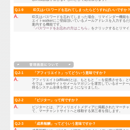
Q.1-9
ID又はパスワードを忘れてしまったらどうすればいいですか
A.
ID又はパスワードを忘れてしまった場合、リマインダー機能
エイトwalkerにご登録頂いているメールアドレスを入力す
案内する機能です。
「パスワードをお忘れの方はこちら」
をクリックするとリマイ
Q.2-1
「アフィリエイト」ってどういう意味ですか？
A.
アフィリエイト(affiliate)とは、もともと「～を提携させる
今では、webサイトやメールマガジンを運営しているオーナ
得るシステム全体を指すようになりました。
Q.2-2
「ビジター」って何ですか？
A.
ビジターとは、アフィリエイトメディアに掲載されたマーチャ
て、マーチャントサイトへと移動する第三者を指します。
Q.2-3
「成果報酬」ってどういう意味ですか？