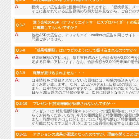
A.
提携したい広告主様に提携申請をされますと、「提携承認」メ
そこに書かれている広告原稿の取得方法を見ながら、ご自分の
違う会社のASP（アフィリエイトサービスプロバイダー）の広告
Q.3-7
に掲載してもいいですか？
A.
他社ASPの広告と、アフィリエイトwalkerの広告を同じサイ
問題ございません。
Q.3-8
「成果報酬額」はいつどのようにして振り込まれるのですか？
A.
成果報酬額の支払いは、毎月末日締めとし合計金額が3,000円
定する口座に支払います。なお、合計金額が3,000円未満の場
Q.3-9
報酬が振り込まれません・・・
A.
口座情報をご登録されていない会員様には、報酬の振込みが行
ようお願い致します。 なお、15日がお休み(土日祝日)の場合
また、口座情報のご登録や変更やは、成果報酬金額の出金予定日
日から30日以内のご登録や変更は、次月に繰越となることがご
Q.3-10
プレゼント(特別報酬)が反映されないんですが･･･
A.
プレゼントは､特別報酬対象キャンペーンの指定期間内に､ログ
らくお待ちください｡なお､今月の報酬金額と特別報酬の金額は
また、報酬の引き出しに関しましては､｢成果報酬｣と｢特別報酬
が可能になります｡(翌々月15日までに会員様の指定する口座に支
Q.3-11
アクションの成果が否認となったのですが、理由を聞くことは