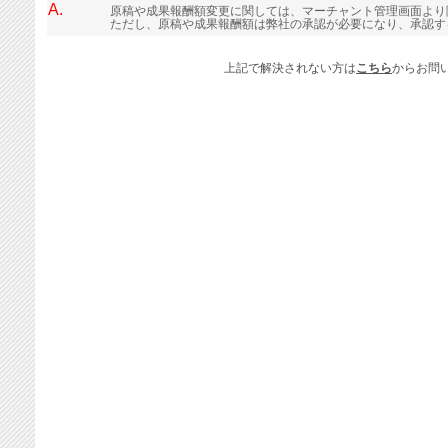
A.
原稿や成果報酬額変更に関しては、マーチャント管理画面より
ただし、原稿や成果報酬額は弊社の承認が必要になり、承認す
上記で解決されない方は
こちら
からお問