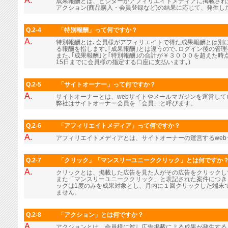
A.
成果報酬とは、ビジターがアフィリエイトメディアに掲載され
アクション(商品購入・会員登録など)の結果に応じて、発生し
Q.2-4
「特別報酬」って何ですか？
A.
特別報酬とは､会員様がアフィリエイトで得た成果報酬とは別に､
る報酬を指します｡｢成果報酬｣とは違うので､ログイン後の管
また､｢成果報酬｣と｢特別報酬｣の合計が￥３０００を超えた時
15日までに会員様の指定する口座に支払います｡)
Q.2-5
「サイトオーナー」って何ですか？
A.
サイトオーナーとは、webサイトやメールマガジンを運営し
弊社はサイトオーナー会員を「会員」と呼びます。
Q.2-6
「アフィリエイトメディア」って何ですか？
A.
アフィリエイトメディアとは、サイトオーナーの運営するwe
Q.2-7
「クリック」「マンスリーユニーククリック」とは何ですか
A.
クリックとは、掲載した広告を見た人がその広告をクリックし
また「マンスリーユニーククリック」と表記された案件につき
ックは1度のみを成果対象とし、月内に１回クリックした端末
ません。
Q.2-8
「アクション」とは何ですか？
A.
アクションとは、会員様に対し広告掲載による成果が発生する