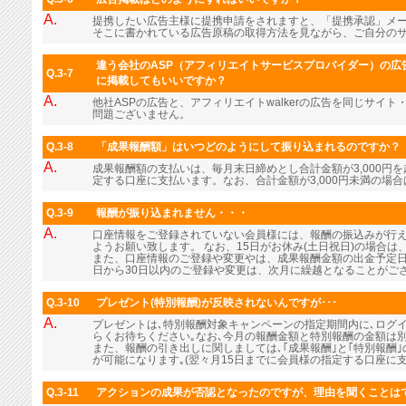
A.
提携したい広告主様に提携申請をされますと、「提携承認」メ
そこに書かれている広告原稿の取得方法を見ながら、ご自分の
違う会社のASP（アフィリエイトサービスプロバイダー）の広告
Q.3-7
に掲載してもいいですか？
A.
他社ASPの広告と、アフィリエイトwalkerの広告を同じサイ
問題ございません。
Q.3-8
「成果報酬額」はいつどのようにして振り込まれるのですか？
A.
成果報酬額の支払いは、毎月末日締めとし合計金額が3,000円
定する口座に支払います。なお、合計金額が3,000円未満の場
Q.3-9
報酬が振り込まれません・・・
A.
口座情報をご登録されていない会員様には、報酬の振込みが行
ようお願い致します。 なお、15日がお休み(土日祝日)の場合
また、口座情報のご登録や変更やは、成果報酬金額の出金予定日
日から30日以内のご登録や変更は、次月に繰越となることがご
Q.3-10
プレゼント(特別報酬)が反映されないんですが･･･
A.
プレゼントは､特別報酬対象キャンペーンの指定期間内に､ログ
らくお待ちください｡なお､今月の報酬金額と特別報酬の金額は
また、報酬の引き出しに関しましては､｢成果報酬｣と｢特別報酬
が可能になります｡(翌々月15日までに会員様の指定する口座に支
Q.3-11
アクションの成果が否認となったのですが、理由を聞くことは