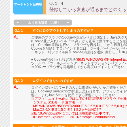
Q.1-1
すぐにログアウトしてしまうのですが？
A.
ご使用のブラウザのCookieを規定レベルに設定し、Java
(Cookie受け入れレベル『中-高』から正常に動作すること
は、Cookieの削除を行い、ブラウザを再起動してから再度お
Cookieを削除してログインするには、ツールバー｢ツール｣⇒
ーネット一時ファイル内｢Cookieの削除｣を選択･実行し、｢OK
■ Cookieの受け入れ設定方法(
※MS WINDOWS /XP Internet Ex
ツールバー｢ツール｣⇒｢インターネットオプション｣⇒｢プライ
⇒｢OK｣⇒ブラウザを再起動してから再度ログインして下さい
Q.1-2
ログインできないのですが
A.
ログインIDやパスワードの入力に間違いがないかご確認くだ
は、CookieやJavaScriptの問題と思われます。アフィリエイト
態に、またJavaScriptを使用できる状態にしてください。
※アフィリエイトwalkerでは以下の利用環境及びブラウザを
■
システム SSLモード 通常モード
■
MS WINDOWS 95/98/NT/2000 IE 5.0,5.5,6.0 IE 5.0,5.5,6.
■
MacOS 9/X IE 5.1,5.2 IE 5.1,5.2またはNC4.7
※IE7.0,WindowsXPについては現在動作検証中です。
■
IE: Internet Explorer NC: Netscape Communicator