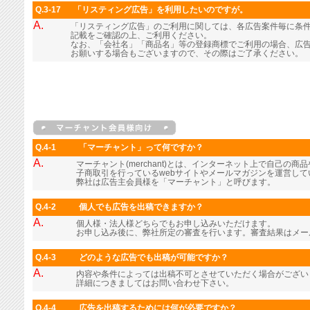
Q.3-17
「リスティング広告」を利用したいのですが。
A.
「リスティング広告」のご利用に関しては、各広告案件毎に条
記載をご確認の上、ご利用ください。
なお、「会社名」「商品名」等の登録商標でご利用の場合、広
お願いする場合もございますので、その際はご了承ください。
Q.4-1
「マーチャント」って何ですか？
A.
マーチャント(merchant)とは、インターネット上で自己の
子商取引を行っているwebサイトやメールマガジンを運営し
弊社は広告主会員様を「マーチャント」と呼びます。
Q.4-2
個人でも広告を出稿できますか？
A.
個人様・法人様どちらでもお申し込みいただけます。
お申し込み後に、弊社所定の審査を行います。審査結果はメー
Q.4-3
どのような広告でも出稿が可能ですか？
A.
内容や条件によっては出稿不可とさせていただく場合がござい
詳細につきましてはお問い合わせ下さい。
Q.4-4
広告を出稿するためには何が必要ですか？