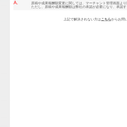
A.
原稿や成果報酬額変更に関しては、マーチャント管理画面より
ただし、原稿や成果報酬額は弊社の承認が必要になり、承認す
上記で解決されない方は
こちら
からお問