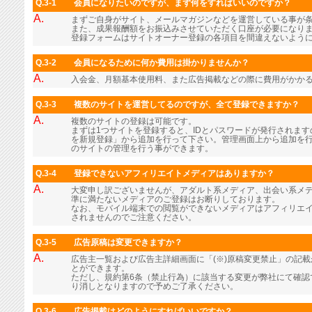
Q.3-1
会員になりたいのですが、まず何をすればいいのですか？
A.
まずご自身がサイト、メールマガジンなどを運営している事が
また、成果報酬額をお振込みさせていただく口座が必要になり
登録フォームはサイトオーナー登録の各項目を間違えないよう
Q.3-2
会員になるために何か費用は掛かりませんか？
A.
入会金、月額基本使用料、また広告掲載などの際に費用がかか
Q.3-3
複数のサイトを運営してるのですが、全て登録できますか？
A.
複数のサイトの登録は可能です。
まずは1つサイトを登録すると、IDとパスワードが発行されま
を新規登録」から追加を行って下さい。管理画面上から追加を行
のサイトの管理を行う事ができます。
Q.3-4
登録できないアフィリエイトメディアはありますか？
A.
大変申し訳ございませんが、アダルト系メディア、出会い系メ
準に満たないメディアのご登録はお断りしております。
なお、モバイル端末での閲覧ができないメディアはアフィリエ
されませんのでご注意ください。
Q.3-5
広告原稿は変更できますか？
A.
広告主一覧および広告主詳細画面に「(※)原稿変更禁止」の記
とができます。
ただし、規約第6条（禁止行為）に該当する変更が弊社にて確認
り消しとなりますので予めご了承ください。
Q.3-6
広告掲載はどのようにすればいいですか？