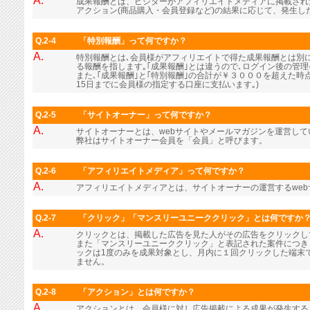
A.
成果報酬とは、ビジターがアフィリエイトメディアに掲載され
アクション(商品購入・会員登録など)の結果に応じて、発生し
Q.2-4
「特別報酬」って何ですか？
A.
特別報酬とは､会員様がアフィリエイトで得た成果報酬とは別に､
る報酬を指します｡｢成果報酬｣とは違うので､ログイン後の管
また､｢成果報酬｣と｢特別報酬｣の合計が￥３０００を超えた時
15日までに会員様の指定する口座に支払います｡)
Q.2-5
「サイトオーナー」って何ですか？
A.
サイトオーナーとは、webサイトやメールマガジンを運営し
弊社はサイトオーナー会員を「会員」と呼びます。
Q.2-6
「アフィリエイトメディア」って何ですか？
A.
アフィリエイトメディアとは、サイトオーナーの運営するwe
Q.2-7
「クリック」「マンスリーユニーククリック」とは何ですか
A.
クリックとは、掲載した広告を見た人がその広告をクリックし
また「マンスリーユニーククリック」と表記された案件につき
ックは1度のみを成果対象とし、月内に１回クリックした端末
ません。
Q.2-8
「アクション」とは何ですか？
A.
アクションとは、会員様に対し広告掲載による成果が発生する