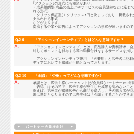
｢アクション｣の形式にも種類があり、
・成果報酬型(商品の売上げやサービスの会員登録などに応じ
れる形式)
・クリック保証型(１クリック＝○円と決まっており、掲載さ
支払われる形式
などがあります。
提携する企業や広告によってアクションの形式が違いますので
Q.2-9
「アクションインセンティブ」とはどんな意味ですか？
A.
「アクションインセンティブ」とは、商品購入や資料請求、会
対してポイントを付与する等の動機付けをするサービスを指し
「アクションインセンティブ兼用」「AI兼用」と広告名に記
ディアにおいても掲載が可能となっております。
Q.2-10
「承認」「否認」ってどんな意味ですか？
A.
承認とは、広告主様(マーチャント)が会員様(パートナー)の成
「否認」はその逆で、広告主様が発生した成果を認めないこと
例えば、第三者が掲載広告から商品を購入し、その購入者が商
果は無効となりますので広告主様は「否認」することができま