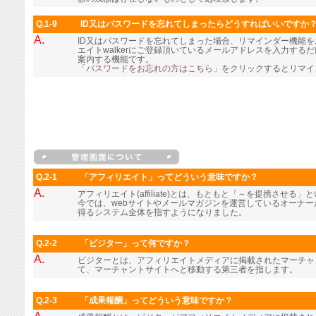
Q.1-9
ID又はパスワードを忘れてしまったらどうすればいいですか
A.
ID又はパスワードを忘れてしまった場合、リマインダー機能
エイトwalkerにご登録頂いているメールアドレスを入力す
案内する機能です。
「パスワードをお忘れの方はこちら」
をクリックするとリマイ
Q.2-1
「アフィリエイト」ってどういう意味ですか？
A.
アフィリエイト(affiliate)とは、もともと「～を提携させる
今では、webサイトやメールマガジンを運営しているオーナ
得るシステム全体を指すようになりました。
Q.2-2
「ビジター」って何ですか？
A.
ビジターとは、アフィリエイトメディアに掲載されたマーチャ
て、マーチャントサイトへと移動する第三者を指します。
Q.2-3
「成果報酬」ってどういう意味ですか？