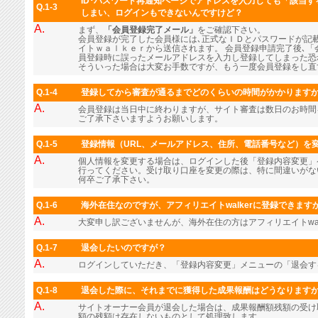
ID･パスワード再通知ページでアドレスを入力しても「該当
Q.1-3
しまい、ログインもできないんですけど？
A.
まず、
「会員登録完了メール」
をご確認下さい。
会員登録が完了した会員様には､正式なＩＤとパスワードが記
イトｗａｌｋｅｒから送信されます。 会員登録申請完了後､「
員登録時に誤ったメールアドレスを入力し登録してしまった恐
そういった場合は大変お手数ですが、もう一度会員登録をし直
Q.1-4
登録してから審査が通るまでどのくらいの時間がかかります
A.
会員登録は当日中に終わりますが、サイト審査は数日のお時間
ご了承下さいますようお願いします。
Q.1-5
登録情報（URL、メールアドレス、住所、電話番号など）を
A.
個人情報を変更する場合は、ログインした後「登録内容変更」
行ってください。受け取り口座を変更の際は、特に間違いがな
何卒ご了承下さい。
Q.1-6
海外在住なのですが、アフィリエイトwalkerに登録できます
A.
大変申し訳ございませんが、海外在住の方はアフィリエイトwal
Q.1-7
退会したいのですが？
A.
ログインしていただき、「登録内容変更」メニューの「退会す
Q.1-8
退会した際に、それまでに獲得した成果報酬はどうなります
A.
サイトオーナー会員が退会した場合は、成果報酬額残額の受け
額の残額は存在しないものとして処理致します。