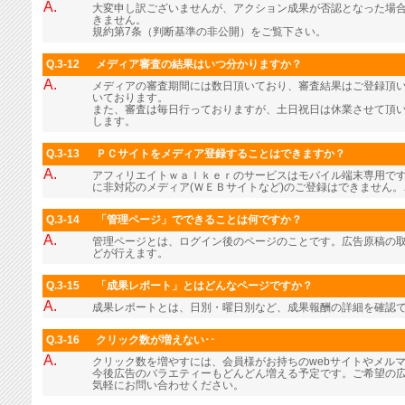
A.
大変申し訳ございませんが、アクション成果が否認となった場
きません。
規約第7条（判断基準の非公開）をご覧下さい。
Q.3-12
メディア審査の結果はいつ分かりますか？
A.
メディアの審査期間には数日頂いており、審査結果はご登録頂
いております。
また、審査は毎日行っておりますが、土日祝日は休業させて頂
します。
Q.3-13
ＰＣサイトをメディア登録することはできますか？
A.
アフィリエイトｗａｌｋｅｒのサービスはモバイル端末専用で
に非対応のメディア(ＷＥＢサイトなど)のご登録はできません
Q.3-14
「管理ページ」でできることは何ですか？
A.
管理ページとは、ログイン後のページのことです。広告原稿の
どが行えます。
Q.3-15
「成果レポート」とはどんなページですか？
A.
成果レポートとは、日別・曜日別など、成果報酬の詳細を確認
Q.3-16
クリック数が増えない･･
A.
クリック数を増やすには、会員様がお持ちのwebサイトやメル
今後広告のバラエティーもどんどん増える予定です。ご希望の
気軽にお問い合わせください。