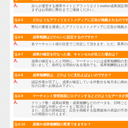
A.
自らが運営する携帯サイトとアフィリエイトwalker成果測定用
まずはお気軽に弊社までご連絡ください。
Q.4-5
どのようなアフィリエイトメディアに広告が掲載されるので
A.
弊社の審査を通過したアフィリエイトメディアに広告が掲載さ
Q.4-6
成果報酬はどのらいに設定するのですか？
A.
各マーチャント様の任意でご決定して頂きます。ただ、業界の
Q.4-7
成果の確定を行なった後、キャンセルが生じた場合は？
A.
成果の確定をしたと同時に、マーチャントには成果報酬額の支
従いまして、如何なる理由がある場合でも、成果報酬額はお支
Q.4-8
成果報酬額は、どのように支払えばよいのですか？
A.
認証作業が完了し、成果が確定している件数分を毎月末に締め
社の口座へお振込み下さい。
Q.4-9
マーチャント管理画面にログインするとどのようなデータが
A.
クリック数・成果結果数・成果報酬などのデータを、日時ごと
から詳細な分析レポートをご覧頂けます。
また、広告の原稿設定、広告を掲載する提携媒体の承認の可否
らの画面から行えます。
Q.4-10
原稿や成果報酬額の変更できますか？