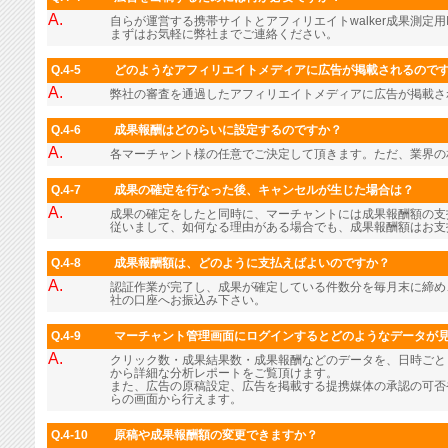
A.
自らが運営する携帯サイトとアフィリエイトwalker成果測定用
まずはお気軽に弊社までご連絡ください。
Q.4-5
どのようなアフィリエイトメディアに広告が掲載されるので
A.
弊社の審査を通過したアフィリエイトメディアに広告が掲載さ
Q.4-6
成果報酬はどのらいに設定するのですか？
A.
各マーチャント様の任意でご決定して頂きます。ただ、業界の
Q.4-7
成果の確定を行なった後、キャンセルが生じた場合は？
A.
成果の確定をしたと同時に、マーチャントには成果報酬額の支
従いまして、如何なる理由がある場合でも、成果報酬額はお支
Q.4-8
成果報酬額は、どのように支払えばよいのですか？
A.
認証作業が完了し、成果が確定している件数分を毎月末に締め
社の口座へお振込み下さい。
Q.4-9
マーチャント管理画面にログインするとどのようなデータが
A.
クリック数・成果結果数・成果報酬などのデータを、日時ごと
から詳細な分析レポートをご覧頂けます。
また、広告の原稿設定、広告を掲載する提携媒体の承認の可否
らの画面から行えます。
Q.4-10
原稿や成果報酬額の変更できますか？