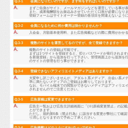
Q.3-1
会員になりたいのですが、まず何をすればいいのですか？
A.
まずご自身がサイト、メールマガジンなどを運営している事が
また、成果報酬額をお振込みさせていただく口座が必要になり
登録フォームはサイトオーナー登録の各項目を間違えないよう
Q.3-2
会員になるために何か費用は掛かりませんか？
A.
入会金、月額基本使用料、また広告掲載などの際に費用がかか
Q.3-3
複数のサイトを運営してるのですが、全て登録できますか？
A.
複数のサイトの登録は可能です。
まずは1つサイトを登録すると、IDとパスワードが発行されま
を新規登録」から追加を行って下さい。管理画面上から追加を行
のサイトの管理を行う事ができます。
Q.3-4
登録できないアフィリエイトメディアはありますか？
A.
大変申し訳ございませんが、アダルト系メディア、出会い系メ
準に満たないメディアのご登録はお断りしております。
なお、モバイル端末での閲覧ができないメディアはアフィリエ
されませんのでご注意ください。
Q.3-5
広告原稿は変更できますか？
A.
広告主一覧および広告主詳細画面に「(※)原稿変更禁止」の記
とができます。
ただし、規約第6条（禁止行為）に該当する変更が弊社にて確認
り消しとなりますので予めご了承ください。
Q.3-6
広告掲載はどのようにすればいいですか？