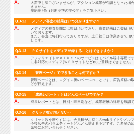
A.
大変申し訳ございませんが、アクション成果が否認となった場
きません。
規約第7条（判断基準の非公開）をご覧下さい。
Q.3-12
メディア審査の結果はいつ分かりますか？
A.
メディアの審査期間には数日頂いており、審査結果はご登録頂
いております。
また、審査は毎日行っておりますが、土日祝日は休業させて頂
します。
Q.3-13
ＰＣサイトをメディア登録することはできますか？
A.
アフィリエイトｗａｌｋｅｒのサービスはモバイル端末専用で
に非対応のメディア(ＷＥＢサイトなど)のご登録はできません
Q.3-14
「管理ページ」でできることは何ですか？
A.
管理ページとは、ログイン後のページのことです。広告原稿の
どが行えます。
Q.3-15
「成果レポート」とはどんなページですか？
A.
成果レポートとは、日別・曜日別など、成果報酬の詳細を確認
Q.3-16
クリック数が増えない･･
A.
クリック数を増やすには、会員様がお持ちのwebサイトやメル
今後広告のバラエティーもどんどん増える予定です。ご希望の
気軽にお問い合わせください。