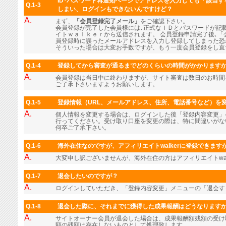
ID･パスワード再通知ページでアドレスを入力しても「該当
Q.1-3
しまい、ログインもできないんですけど？
A.
まず、
「会員登録完了メール」
をご確認下さい。
会員登録が完了した会員様には､正式なＩＤとパスワードが記
イトｗａｌｋｅｒから送信されます。 会員登録申請完了後､「
員登録時に誤ったメールアドレスを入力し登録してしまった恐
そういった場合は大変お手数ですが、もう一度会員登録をし直
Q.1-4
登録してから審査が通るまでどのくらいの時間がかかります
A.
会員登録は当日中に終わりますが、サイト審査は数日のお時間
ご了承下さいますようお願いします。
Q.1-5
登録情報（URL、メールアドレス、住所、電話番号など）を
A.
個人情報を変更する場合は、ログインした後「登録内容変更」
行ってください。受け取り口座を変更の際は、特に間違いがな
何卒ご了承下さい。
Q.1-6
海外在住なのですが、アフィリエイトwalkerに登録できます
A.
大変申し訳ございませんが、海外在住の方はアフィリエイトwal
Q.1-7
退会したいのですが？
A.
ログインしていただき、「登録内容変更」メニューの「退会す
Q.1-8
退会した際に、それまでに獲得した成果報酬はどうなります
A.
サイトオーナー会員が退会した場合は、成果報酬額残額の受け
額の残額は存在しないものとして処理致します。