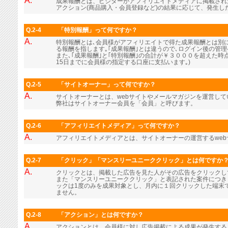
A.
成果報酬とは、ビジターがアフィリエイトメディアに掲載され
アクション(商品購入・会員登録など)の結果に応じて、発生し
Q.2-4
「特別報酬」って何ですか？
A.
特別報酬とは､会員様がアフィリエイトで得た成果報酬とは別に､
る報酬を指します｡｢成果報酬｣とは違うので､ログイン後の管
また､｢成果報酬｣と｢特別報酬｣の合計が￥３０００を超えた時
15日までに会員様の指定する口座に支払います｡)
Q.2-5
「サイトオーナー」って何ですか？
A.
サイトオーナーとは、webサイトやメールマガジンを運営し
弊社はサイトオーナー会員を「会員」と呼びます。
Q.2-6
「アフィリエイトメディア」って何ですか？
A.
アフィリエイトメディアとは、サイトオーナーの運営するwe
Q.2-7
「クリック」「マンスリーユニーククリック」とは何ですか
A.
クリックとは、掲載した広告を見た人がその広告をクリックし
また「マンスリーユニーククリック」と表記された案件につき
ックは1度のみを成果対象とし、月内に１回クリックした端末
ません。
Q.2-8
「アクション」とは何ですか？
A.
アクションとは、会員様に対し広告掲載による成果が発生する