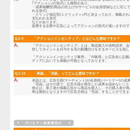
｢アクション｣の形式にも種類があり、
・成果報酬型(商品の売上げやサービスの会員登録などに応じ
れる形式)
・クリック保証型(１クリック＝○円と決まっており、掲載さ
支払われる形式
などがあります。
提携する企業や広告によってアクションの形式が違いますので
Q.2-9
「アクションインセンティブ」とはどんな意味ですか？
A.
「アクションインセンティブ」とは、商品購入や資料請求、会
対してポイントを付与する等の動機付けをするサービスを指し
「アクションインセンティブ兼用」「AI兼用」と広告名に記
ディアにおいても掲載が可能となっております。
Q.2-10
「承認」「否認」ってどんな意味ですか？
A.
承認とは、広告主様(マーチャント)が会員様(パートナー)の成
「否認」はその逆で、広告主様が発生した成果を認めないこと
例えば、第三者が掲載広告から商品を購入し、その購入者が商
果は無効となりますので広告主様は「否認」することができま