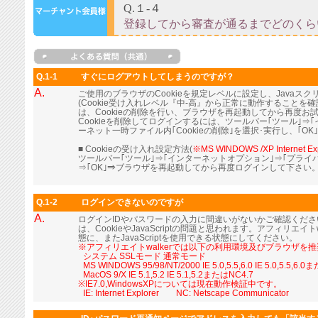
Q.1-1
すぐにログアウトしてしまうのですが？
A.
ご使用のブラウザのCookieを規定レベルに設定し、Java
(Cookie受け入れレベル『中-高』から正常に動作すること
は、Cookieの削除を行い、ブラウザを再起動してから再度お
Cookieを削除してログインするには、ツールバー｢ツール｣⇒
ーネット一時ファイル内｢Cookieの削除｣を選択･実行し、｢OK
■ Cookieの受け入れ設定方法(
※MS WINDOWS /XP Internet Ex
ツールバー｢ツール｣⇒｢インターネットオプション｣⇒｢プライ
⇒｢OK｣⇒ブラウザを再起動してから再度ログインして下さい
Q.1-2
ログインできないのですが
A.
ログインIDやパスワードの入力に間違いがないかご確認くだ
は、CookieやJavaScriptの問題と思われます。アフィリエイト
態に、またJavaScriptを使用できる状態にしてください。
※アフィリエイトwalkerでは以下の利用環境及びブラウザを
■
システム SSLモード 通常モード
■
MS WINDOWS 95/98/NT/2000 IE 5.0,5.5,6.0 IE 5.0,5.5,6.
■
MacOS 9/X IE 5.1,5.2 IE 5.1,5.2またはNC4.7
※IE7.0,WindowsXPについては現在動作検証中です。
■
IE: Internet Explorer NC: Netscape Communicator