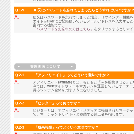
Q.1-9
ID又はパスワードを忘れてしまったらどうすればいいですか
A.
ID又はパスワードを忘れてしまった場合、リマインダー機能
エイトwalkerにご登録頂いているメールアドレスを入力す
案内する機能です。
「パスワードをお忘れの方はこちら」
をクリックするとリマイ
Q.2-1
「アフィリエイト」ってどういう意味ですか？
A.
アフィリエイト(affiliate)とは、もともと「～を提携させる
今では、webサイトやメールマガジンを運営しているオーナ
得るシステム全体を指すようになりました。
Q.2-2
「ビジター」って何ですか？
A.
ビジターとは、アフィリエイトメディアに掲載されたマーチャ
て、マーチャントサイトへと移動する第三者を指します。
Q.2-3
「成果報酬」ってどういう意味ですか？