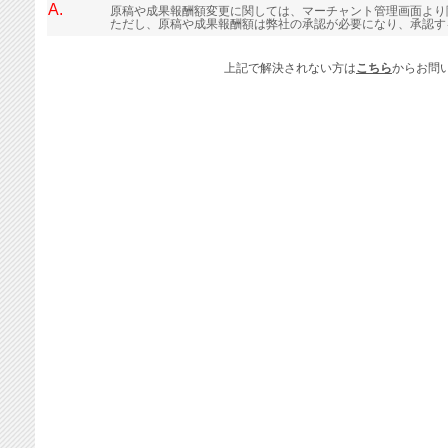
A.
原稿や成果報酬額変更に関しては、マーチャント管理画面より
ただし、原稿や成果報酬額は弊社の承認が必要になり、承認す
上記で解決されない方は
こちら
からお問