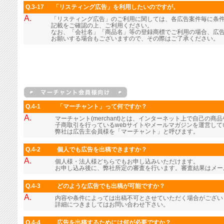
Q.3-17
「リスティング広告」を利用したいのですが。
A.
「リスティング広告」のご利用に関しては、各広告案件毎に条
記載をご確認の上、ご利用ください。
なお、「会社名」「商品名」等の登録商標でご利用の場合、広
お願いする場合もございますので、その際はご了承ください。
Q.4-1
「マーチャント」って何ですか？
A.
マーチャント(merchant)とは、インターネット上で自己の
子商取引を行っているwebサイトやメールマガジンを運営し
弊社は広告主会員様を「マーチャント」と呼びます。
Q.4-2
個人でも広告を出稿できますか？
A.
個人様・法人様どちらでもお申し込みいただけます。
お申し込み後に、弊社所定の審査を行います。審査結果はメー
Q.4-3
どのような広告でも出稿が可能ですか？
A.
内容や条件によっては出稿不可とさせていただく場合がござい
詳細につきましてはお問い合わせ下さい。
Q.4-4
広告を出稿するためには何が必要ですか？