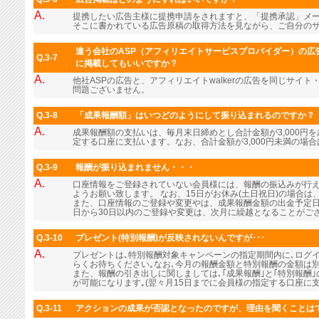
A.
提携したい広告主様に提携申請をされますと、「提携承認」メ
そこに書かれている広告原稿の取得方法を見ながら、ご自分の
違う会社のASP（アフィリエイトサービスプロバイダー）の広告
Q.3-7
に掲載してもいいですか？
A.
他社ASPの広告と、アフィリエイトwalkerの広告を同じサイ
問題ございません。
Q.3-8
「成果報酬額」はいつどのようにして振り込まれるのですか？
A.
成果報酬額の支払いは、毎月末日締めとし合計金額が3,000円
定する口座に支払います。なお、合計金額が3,000円未満の場
Q.3-9
報酬が振り込まれません・・・
A.
口座情報をご登録されていない会員様には、報酬の振込みが行
ようお願い致します。 なお、15日がお休み(土日祝日)の場合
また、口座情報のご登録や変更やは、成果報酬金額の出金予定日
日から30日以内のご登録や変更は、次月に繰越となることがご
Q.3-10
プレゼント(特別報酬)が反映されないんですが･･･
A.
プレゼントは､特別報酬対象キャンペーンの指定期間内に､ログ
らくお待ちください｡なお､今月の報酬金額と特別報酬の金額は
また、報酬の引き出しに関しましては､｢成果報酬｣と｢特別報酬
が可能になります｡(翌々月15日までに会員様の指定する口座に支
Q.3-11
アクションの成果が否認となったのですが、理由を聞くことは