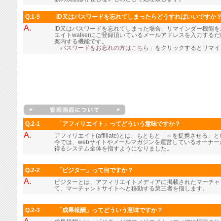
Q.1-9
ID又はパスワードを忘れてしまったらどうすればいいですか
A.
ID又はパスワードを忘れてしまった場合、リマインダー機能
エイトwalkerにご登録頂いているメールアドレスを入力す
案内する機能です。
「パスワードをお忘れの方はこちら」
をクリックするとリマイ
Q.2-1
「アフィリエイト」ってどういう意味ですか？
A.
アフィリエイト(affiliate)とは、もともと「～を提携させる
今では、webサイトやメールマガジンを運営しているオーナ
得るシステム全体を指すようになりました。
Q.2-2
「ビジター」って何ですか？
A.
ビジターとは、アフィリエイトメディアに掲載されたマーチャ
て、マーチャントサイトへと移動する第三者を指します。
Q.2-3
「成果報酬」ってどういう意味ですか？