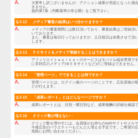
A.
大変申し訳ございませんが、アクション成果が否認となった場
きません。
規約第7条（判断基準の非公開）をご覧下さい。
Q.3-12
メディア審査の結果はいつ分かりますか？
A.
メディアの審査期間には数日頂いており、審査結果はご登録頂
いております。
また、審査は毎日行っておりますが、土日祝日は休業させて頂
します。
Q.3-13
ＰＣサイトをメディア登録することはできますか？
A.
アフィリエイトｗａｌｋｅｒのサービスはモバイル端末専用で
に非対応のメディア(ＷＥＢサイトなど)のご登録はできません
Q.3-14
「管理ページ」でできることは何ですか？
A.
管理ページとは、ログイン後のページのことです。広告原稿の
どが行えます。
Q.3-15
「成果レポート」とはどんなページですか？
A.
成果レポートとは、日別・曜日別など、成果報酬の詳細を確認
Q.3-16
クリック数が増えない･･
A.
クリック数を増やすには、会員様がお持ちのwebサイトやメル
今後広告のバラエティーもどんどん増える予定です。ご希望の
気軽にお問い合わせください。