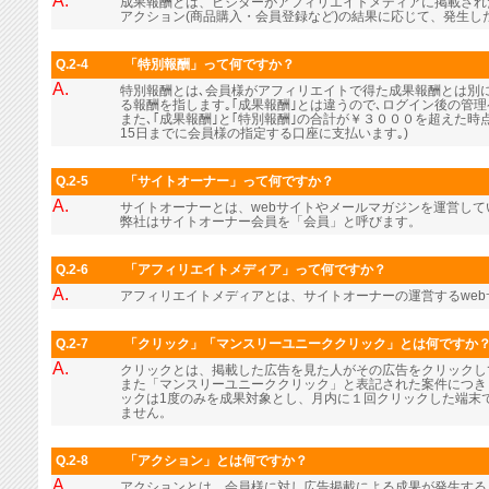
A.
成果報酬とは、ビジターがアフィリエイトメディアに掲載され
アクション(商品購入・会員登録など)の結果に応じて、発生し
Q.2-4
「特別報酬」って何ですか？
A.
特別報酬とは､会員様がアフィリエイトで得た成果報酬とは別に､
る報酬を指します｡｢成果報酬｣とは違うので､ログイン後の管
また､｢成果報酬｣と｢特別報酬｣の合計が￥３０００を超えた時
15日までに会員様の指定する口座に支払います｡)
Q.2-5
「サイトオーナー」って何ですか？
A.
サイトオーナーとは、webサイトやメールマガジンを運営し
弊社はサイトオーナー会員を「会員」と呼びます。
Q.2-6
「アフィリエイトメディア」って何ですか？
A.
アフィリエイトメディアとは、サイトオーナーの運営するwe
Q.2-7
「クリック」「マンスリーユニーククリック」とは何ですか
A.
クリックとは、掲載した広告を見た人がその広告をクリックし
また「マンスリーユニーククリック」と表記された案件につき
ックは1度のみを成果対象とし、月内に１回クリックした端末
ません。
Q.2-8
「アクション」とは何ですか？
A.
アクションとは、会員様に対し広告掲載による成果が発生する