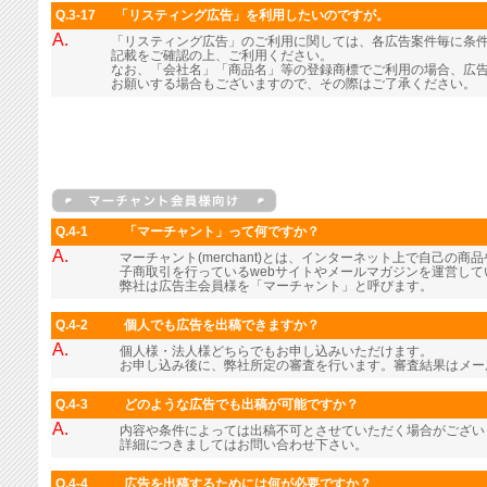
Q.3-17
「リスティング広告」を利用したいのですが。
A.
「リスティング広告」のご利用に関しては、各広告案件毎に条
記載をご確認の上、ご利用ください。
なお、「会社名」「商品名」等の登録商標でご利用の場合、広
お願いする場合もございますので、その際はご了承ください。
Q.4-1
「マーチャント」って何ですか？
A.
マーチャント(merchant)とは、インターネット上で自己の
子商取引を行っているwebサイトやメールマガジンを運営し
弊社は広告主会員様を「マーチャント」と呼びます。
Q.4-2
個人でも広告を出稿できますか？
A.
個人様・法人様どちらでもお申し込みいただけます。
お申し込み後に、弊社所定の審査を行います。審査結果はメー
Q.4-3
どのような広告でも出稿が可能ですか？
A.
内容や条件によっては出稿不可とさせていただく場合がござい
詳細につきましてはお問い合わせ下さい。
Q.4-4
広告を出稿するためには何が必要ですか？