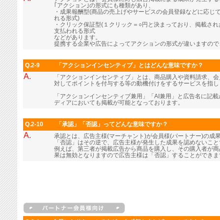
｢アクション｣の形式にも種類があり、
・成果報酬型(商品の売上げやサービスの会員登録などに応じ
れる形式)
・クリック保証型(１クリック＝○円と決まっており、掲載さ
支払われる形式
などがあります。
提携する企業や広告によってアクションの形式が違いますので
Q.2-9
「アクションインセンティブ」とはどんな意味ですか？
A.
「アクションインセンティブ」とは、商品購入や資料請求、会
対してポイントを付与する等の動機付けをするサービスを指し
「アクションインセンティブ兼用」「AI兼用」と広告名に記
ディアにおいても掲載が可能となっております。
Q.2-10
「承認」「否認」ってどんな意味ですか？
A.
承認とは、広告主様(マーチャント)が会員様(パートナー)の成
「否認」はその逆で、広告主様が発生した成果を認めないこと
例えば、第三者が掲載広告から商品を購入し、その購入者が商
果は無効となりますので広告主様は「否認」することができま