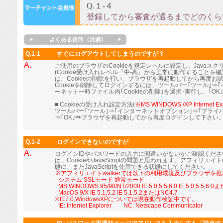
Q.1-1
すぐにログアウトしてしまうのですが？
A.
ご使用のブラウザのCookieを規定レベルに設定し、Java
(Cookie受け入れレベル『中-高』から正常に動作すること
は、Cookieの削除を行い、ブラウザを再起動してから再度お
Cookieを削除してログインするには、ツールバー｢ツール｣⇒
ーネット一時ファイル内｢Cookieの削除｣を選択･実行し、｢OK
■ Cookieの受け入れ設定方法(
※MS WINDOWS /XP Internet Ex
ツールバー｢ツール｣⇒｢インターネットオプション｣⇒｢プライ
⇒｢OK｣⇒ブラウザを再起動してから再度ログインして下さい
Q.1-2
ログインできないのですが
A.
ログインIDやパスワードの入力に間違いがないかご確認くだ
は、CookieやJavaScriptの問題と思われます。アフィリエイト
態に、またJavaScriptを使用できる状態にしてください。
※アフィリエイトwalkerでは以下の利用環境及びブラウザを
■
システム SSLモード 通常モード
■
MS WINDOWS 95/98/NT/2000 IE 5.0,5.5,6.0 IE 5.0,5.5,6.
■
MacOS 9/X IE 5.1,5.2 IE 5.1,5.2またはNC4.7
※IE7.0,WindowsXPについては現在動作検証中です。
■
IE: Internet Explorer NC: Netscape Communicator