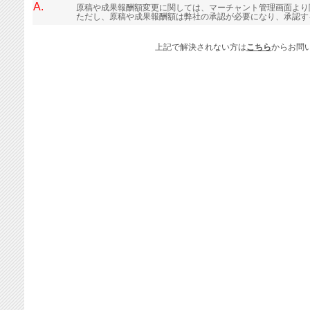
A.
原稿や成果報酬額変更に関しては、マーチャント管理画面より
ただし、原稿や成果報酬額は弊社の承認が必要になり、承認す
上記で解決されない方は
こちら
からお問