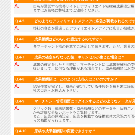
A.
自らが運営する携帯サイトとアフィリエイトwalker成果測定用
まずはお気軽に弊社までご連絡ください。
Q.4-5
どのようなアフィリエイトメディアに広告が掲載されるので
A.
弊社の審査を通過したアフィリエイトメディアに広告が掲載さ
Q.4-6
成果報酬はどのらいに設定するのですか？
A.
各マーチャント様の任意でご決定して頂きます。ただ、業界の
Q.4-7
成果の確定を行なった後、キャンセルが生じた場合は？
A.
成果の確定をしたと同時に、マーチャントには成果報酬額の支
従いまして、如何なる理由がある場合でも、成果報酬額はお支
Q.4-8
成果報酬額は、どのように支払えばよいのですか？
A.
認証作業が完了し、成果が確定している件数分を毎月末に締め
社の口座へお振込み下さい。
Q.4-9
マーチャント管理画面にログインするとどのようなデータが
A.
クリック数・成果結果数・成果報酬などのデータを、日時ごと
から詳細な分析レポートをご覧頂けます。
また、広告の原稿設定、広告を掲載する提携媒体の承認の可否
らの画面から行えます。
Q.4-10
原稿や成果報酬額の変更できますか？