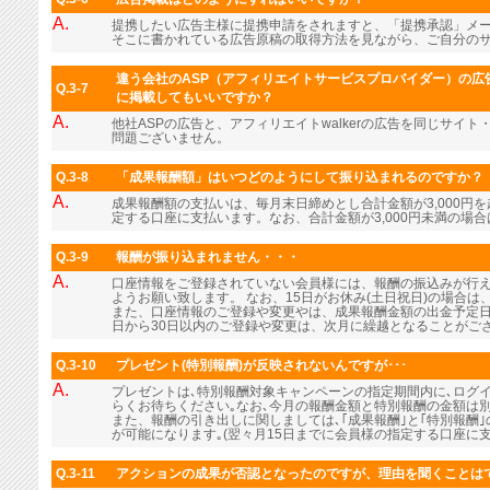
A.
提携したい広告主様に提携申請をされますと、「提携承認」メ
そこに書かれている広告原稿の取得方法を見ながら、ご自分の
違う会社のASP（アフィリエイトサービスプロバイダー）の広告
Q.3-7
に掲載してもいいですか？
A.
他社ASPの広告と、アフィリエイトwalkerの広告を同じサイ
問題ございません。
Q.3-8
「成果報酬額」はいつどのようにして振り込まれるのですか？
A.
成果報酬額の支払いは、毎月末日締めとし合計金額が3,000円
定する口座に支払います。なお、合計金額が3,000円未満の場
Q.3-9
報酬が振り込まれません・・・
A.
口座情報をご登録されていない会員様には、報酬の振込みが行
ようお願い致します。 なお、15日がお休み(土日祝日)の場合
また、口座情報のご登録や変更やは、成果報酬金額の出金予定日
日から30日以内のご登録や変更は、次月に繰越となることがご
Q.3-10
プレゼント(特別報酬)が反映されないんですが･･･
A.
プレゼントは､特別報酬対象キャンペーンの指定期間内に､ログ
らくお待ちください｡なお､今月の報酬金額と特別報酬の金額は
また、報酬の引き出しに関しましては､｢成果報酬｣と｢特別報酬
が可能になります｡(翌々月15日までに会員様の指定する口座に支
Q.3-11
アクションの成果が否認となったのですが、理由を聞くことは