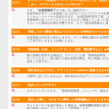
ID･パスワード再通知ページでアドレスを入力しても「該当
Q.1-3
しまい、ログインもできないんですけど？
A.
まず、
「会員登録完了メール」
をご確認下さい。
会員登録が完了した会員様には､正式なＩＤとパスワードが記
イトｗａｌｋｅｒから送信されます。 会員登録申請完了後､「
員登録時に誤ったメールアドレスを入力し登録してしまった恐
そういった場合は大変お手数ですが、もう一度会員登録をし直
Q.1-4
登録してから審査が通るまでどのくらいの時間がかかります
A.
会員登録は当日中に終わりますが、サイト審査は数日のお時間
ご了承下さいますようお願いします。
Q.1-5
登録情報（URL、メールアドレス、住所、電話番号など）を
A.
個人情報を変更する場合は、ログインした後「登録内容変更」
行ってください。受け取り口座を変更の際は、特に間違いがな
何卒ご了承下さい。
Q.1-6
海外在住なのですが、アフィリエイトwalkerに登録できます
A.
大変申し訳ございませんが、海外在住の方はアフィリエイトwal
Q.1-7
退会したいのですが？
A.
ログインしていただき、「登録内容変更」メニューの「退会す
Q.1-8
退会した際に、それまでに獲得した成果報酬はどうなります
A.
サイトオーナー会員が退会した場合は、成果報酬額残額の受け
額の残額は存在しないものとして処理致します。