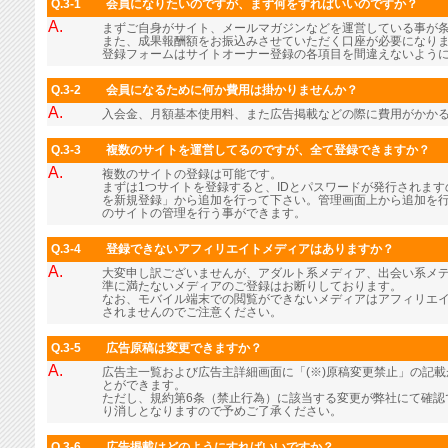
Q.3-1
会員になりたいのですが、まず何をすればいいのですか？
A.
まずご自身がサイト、メールマガジンなどを運営している事が
また、成果報酬額をお振込みさせていただく口座が必要になり
登録フォームはサイトオーナー登録の各項目を間違えないよう
Q.3-2
会員になるために何か費用は掛かりませんか？
A.
入会金、月額基本使用料、また広告掲載などの際に費用がかか
Q.3-3
複数のサイトを運営してるのですが、全て登録できますか？
A.
複数のサイトの登録は可能です。
まずは1つサイトを登録すると、IDとパスワードが発行されま
を新規登録」から追加を行って下さい。管理画面上から追加を行
のサイトの管理を行う事ができます。
Q.3-4
登録できないアフィリエイトメディアはありますか？
A.
大変申し訳ございませんが、アダルト系メディア、出会い系メ
準に満たないメディアのご登録はお断りしております。
なお、モバイル端末での閲覧ができないメディアはアフィリエ
されませんのでご注意ください。
Q.3-5
広告原稿は変更できますか？
A.
広告主一覧および広告主詳細画面に「(※)原稿変更禁止」の記
とができます。
ただし、規約第6条（禁止行為）に該当する変更が弊社にて確認
り消しとなりますので予めご了承ください。
Q.3-6
広告掲載はどのようにすればいいですか？