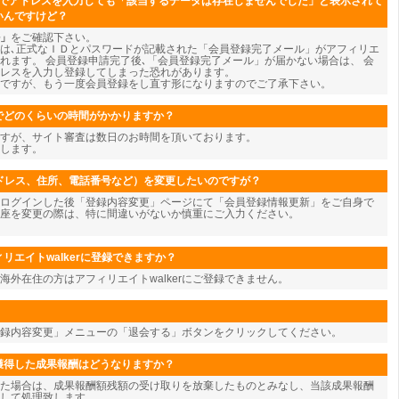
ジでアドレスを入力しても「該当するデータは存在しませんでした」と表示されて
いんですけど？
」
をご確認下さい。
は､正式なＩＤとパスワードが記載された「会員登録完了メール」がアフィリエ
れます。 会員登録申請完了後､「会員登録完了メール」が届かない場合は、 会
レスを入力し登録してしまった恐れがあります。
ですが、もう一度会員登録をし直す形になりますのでご了承下さい。
でどのくらいの時間がかかりますか？
すが、サイト審査は数日のお時間を頂いております。
します。
アドレス、住所、電話番号など）を変更したいのですが？
ログインした後「登録内容変更」ページにて「会員登録情報更新」をご自身で
座を変更の際は、特に間違いがないか慎重にご入力ください。
リエイトwalkerに登録できますか？
海外在住の方はアフィリエイトwalkerにご登録できません。
登録内容変更」メニューの「退会する」ボタンをクリックしてください。
獲得した成果報酬はどうなりますか？
た場合は、成果報酬額残額の受け取りを放棄したものとみなし、当該成果報酬
して処理致します。