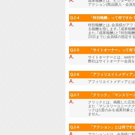
A.
成果報酬とは、ビジターがア
アクション(商品購入・会員
Q.2-4
「特別報酬」って何ですか
A.
特別報酬とは､会員様がアフィ
る報酬を指します｡｢成果報
また､｢成果報酬｣と｢特別報
15日までに会員様の指定する
Q.2-5
「サイトオーナー」って何
A.
サイトオーナーとは、web
弊社はサイトオーナー会員
Q.2-6
「アフィリエイトメディア
A.
アフィリエイトメディアとは
Q.2-7
「クリック」「マンスリー
A.
クリックとは、掲載した広
また「マンスリーユニークク
ックは1度のみを成果対象と
ません。
Q.2-8
「アクション」とは何です
A.
アクションとは、会員様に対