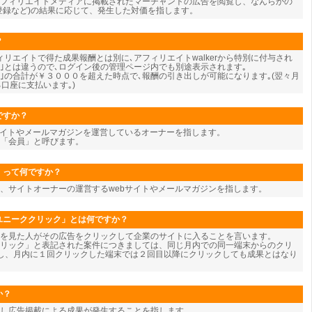
フィリエイトメディアに掲載されたマーチャントの広告を閲覧し、なんらかの
登録など)の結果に応じて、発生した対価を指します。
？
リエイトで得た成果報酬とは別に､アフィリエイトwalkerから特別に付与され
酬｣とは違うので､ログイン後の管理ページ内でも別途表示されます｡
酬｣の合計が￥３０００を超えた時点で､報酬の引き出しが可能になります｡(翌々月
口座に支払います｡)
ですか？
サイトやメールマガジンを運営しているオーナーを指します。
を「会員」と呼びます。
」って何ですか？
、サイトオーナーの運営するwebサイトやメールマガジンを指します。
ユニーククリック」とは何ですか？
告を見た人がその広告をクリックして企業のサイトに入ることを言います。
リック」と表記された案件につきましては、同じ月内での同一端末からのクリ
し、月内に１回クリックした端末では２回目以降にクリックしても成果とはなり
か？
し広告掲載による成果が発生することを指します。