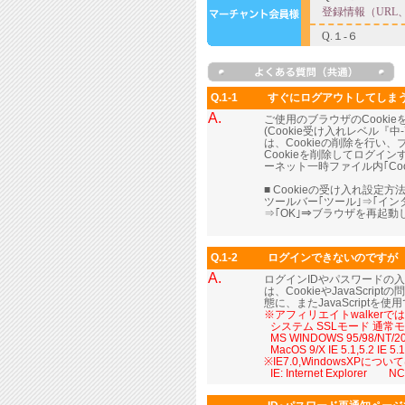
Q.1-1
すぐにログアウトしてしま
A.
ご使用のブラウザのCooki
(Cookie受け入れレベル
は、Cookieの削除を行い
Cookieを削除してログイ
ーネット一時ファイル内｢Coo
■ Cookieの受け入れ設定方法
ツールバー｢ツール｣⇒｢イ
⇒｢OK｣⇒ブラウザを再起
Q.1-2
ログインできないのですが
A.
ログインIDやパスワードの
は、CookieやJavaScr
態に、またJavaScript
※アフィリエイトwalker
■
システム SSLモード 通常
■
MS WINDOWS 95/98/NT/2000
■
MacOS 9/X IE 5.1,5.2 IE 
※IE7.0,WindowsXP
■
IE: Internet Explorer NC