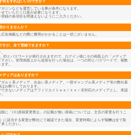
ず何をすればいいのですか？
マガジンなどを運営している事が条件になります。
させていただく口座が必要になります。
ー登録の各項目を間違えないようにご入力ください。
掛かりませんか？
た広告掲載などの際に費用がかかることは一切ございません。
ですが、全て登録できますか？
す。
、IDとパスワードが発行されますので、ログイン後にその画面上の「メディア
て下さい。管理画面上から追加を行った場合は、一つのIDとパスワードで、複数
きます。
メディアはありますか？
アダルト系メディア、出会い系メディア、一部ギャンブル系メディア等の弊社基
録はお断りしております。
ができないメディアはアフィリエイトｗａｌｋｅｒ非対応のメディアとし、承認
い。
面に「(※)原稿変更禁止」の記載が無い原稿については、文言の変更を行うこ
為）に該当する変更が弊社にて確認できた場合、変更時期によらず報酬は全て取
了承ください。
いいですか？