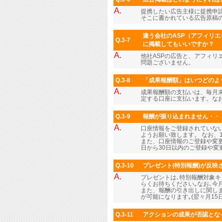
A.
提携したい広告主様に提携申
そこに書かれている広告原稿
違う会社のASP（アフィリエ
Q.3-7
に掲載してもいいですか？
A.
他社ASPの広告と、アフィリ
問題ございません。
Q.3-8
「成果報酬額」はいつどのよ
A.
成果報酬額の支払いは、毎月末
定する口座に支払います。なお
Q.3-9
報酬が振り込まれません・・
A.
口座情報をご登録されていな
ようお願い致します。 なお、
また、口座情報のご登録や変更
日から30日以内のご登録や
Q.3-10
プレゼント(特別報酬)が反映さ
A.
プレゼントは､特別報酬対象
らくお待ちください｡なお､
また、報酬の引き出しに関しま
が可能になります｡(翌々月1
Q.3-11
アクションの成果が否認とな