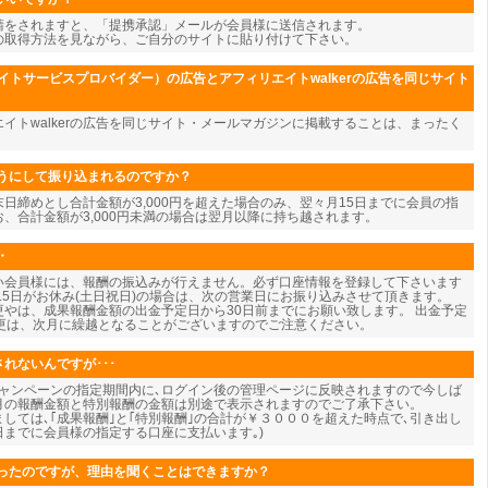
請をされますと、「提携承認」メールが会員様に送信されます。
の取得方法を見ながら、ご自分のサイトに貼り付けて下さい。
イトサービスプロバイダー）の広告とアフィリエイトwalkerの広告を同じサイト
エイトwalkerの広告を同じサイト・メールマガジンに掲載することは、まったく
うにして振り込まれるのですか？
日締めとし合計金額が3,000円を超えた場合のみ、翌々月15日までに会員の指
、合計金額が3,000円未満の場合は翌月以降に持ち越されます。
・
い会員様には、報酬の振込みが行えません。必ず口座情報を登録して下さいます
15日がお休み(土日祝日)の場合は、次の営業日にお振り込みさせて頂きます。
やは、成果報酬金額の出金予定日から30日前までにお願い致します。 出金予定
変更は、次月に繰越となることがございますのでご注意ください。
れないんですが･･･
キャンペーンの指定期間内に､ログイン後の管理ページに反映されますので今しば
今月の報酬金額と特別報酬の金額は別途で表示されますのでご了承下さい。
しては､｢成果報酬｣と｢特別報酬｣の合計が￥３０００を超えた時点で､引き出し
5日までに会員様の指定する口座に支払います｡)
ったのですが、理由を聞くことはできますか？