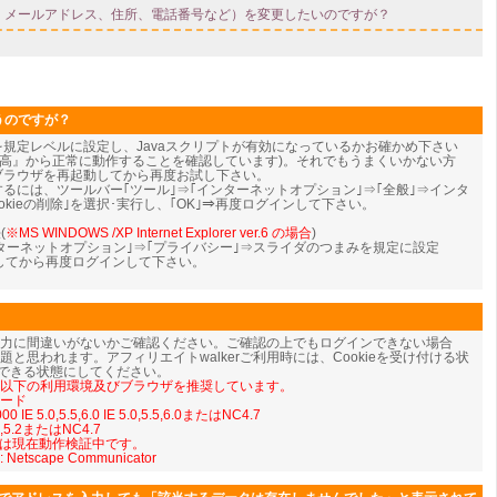
うのですが？
eを規定レベルに設定し、Javaスクリプトが有効になっているかお確かめ下さい
『中-高』から正常に動作することを確認しています)。それでもうまくいかない方
、ブラウザを再起動してから再度お試し下さい。
ンするには、ツールバー｢ツール｣⇒｢インターネットオプション｣⇒｢全般｣⇒インタ
kieの削除｣を選択･実行し、｢OK｣⇒
再度ログインして下さい。
(
※MS WINDOWS /XP Internet Explorer ver.6 の場合
)
ンターネットオプション｣⇒｢プライバシー｣⇒スライダのつまみを規定に設定
動してから再度ログインして下さい。
入力に間違いがないかご確認ください。ご確認の上でもログインできない場合
iptの問題と思われます。アフィリエイトwalkerご利用時には、Cookieを受け付ける状
を使用できる状態にしてください。
では以下の利用環境及びブラウザを推奨しています。
モード
 IE 5.0,5.5,6.0 IE 5.0,5.5,6.0またはNC4.7
5.1,5.2またはNC4.7
については現在動作検証中です。
: Netscape Communicator