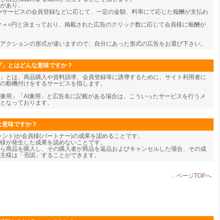
類があり、
やサービスの会員登録などに応じて、一定の金額、料率にて応じた報酬が支払わ
ク＝○円と決まっており、掲載された広告のクリック数に応じて会員様に報酬が
アクションの形式が違いますので、自分にあった形式の広告をお選び下さい。
ブ」とはどんな意味ですか？
」とは、商品購入や資料請求、会員登録等に誘導するために、サイト利用者に
の動機付けをするサービスを指します。
兼用」「AI兼用」と広告名に記載がある場合は、こういったサービスを行うメ
となっております。
な意味ですか？
ャント)が会員様(パートナー)の成果を認めることです。
様が発生した成果を認めないことです。
ら商品を購入し、その購入者が商品を返品およびキャンセルした場合、その成
主様は「否認」することができます。
▲
ページTOPへ