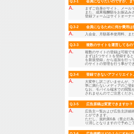
Q.3-1
会員になりたいのですが、ま
A.
まずご自身がサイト、メール
また、成果報酬額をお振込み
登録フォームはサイトオーナ
Q.3-2
会員になるために何か費用は
A.
入会金、月額基本使用料、ま
Q.3-3
複数のサイトを運営してるの
A.
複数のサイトの登録は可能で
まずは1つサイトを登録すると
を新規登録」から追加を行っ
のサイトの管理を行う事がで
Q.3-4
登録できないアフィリエイト
A.
大変申し訳ございませんが、
準に満たないメディアのご登
なお、モバイル端末での閲覧
されませんのでご注意くださ
Q.3-5
広告原稿は変更できますか？
A.
広告主一覧および広告主詳細画
とができます。
ただし、規約第6条（禁止行
り消しとなりますので予めご
Q.3-6
広告掲載はどのようにすれば