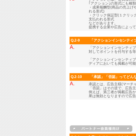
｢アクション｣の形式にも種
・成果報酬型(商品の売上げ
れる形式)
・クリック保証型(１クリッ
支払われる形式
などがあります。
提携する企業や広告によって
Q.2-9
「アクションインセンティ
A.
「アクションインセンティブ
対してポイントを付与する等
「アクションインセンティブ
ディアにおいても掲載が可能
Q.2-10
「承認」「否認」ってどん
A.
承認とは、広告主様(マーチ
「否認」はその逆で、広告主
例えば、第三者が掲載広告か
果は無効となりますので広告