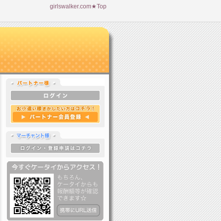
girlswalker.com★Top