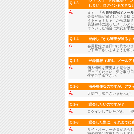
ID･パスワード再通知ペー
Q.1-3
しまい、ログインもできな
A.
まず、
「会員登録完了メール
会員登録が完了した会員様に
イトｗａｌｋｅｒから送信さ
員登録時に誤ったメールアド
そういった場合は大変お手数
Q.1-4
登録してから審査が通るま
A.
会員登録は当日中に終わりま
ご了承下さいますようお願い
Q.1-5
登録情報（URL、メール
A.
個人情報を変更する場合は、
行ってください。受け取り口
何卒ご了承下さい。
Q.1-6
海外在住なのですが、アフィ
A.
大変申し訳ございませんが、
Q.1-7
退会したいのですが？
A.
ログインしていただき、「
Q.1-8
退会した際に、それまでに
A.
サイトオーナー会員が退会し
額の残額は存在しないものと