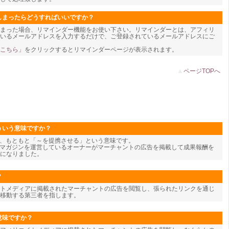
しまったらどうすればいいですか？
しまった場合、リマインダー機能をお使い下さい。リマインダーとは、アフィリ
頂いているメールアドレスを入力するだけで、ご登録されているメールアドレスにご
こちら」
をクリックするとリマインダーページが表示されます。
▲
ページTOPへ
ういう意味ですか？
te)とは、もともと「～を提携させる」という意味です。
ルマガジンを運営しているオーナーがマーチャントの広告を掲載して成果報酬を
になりました。
？
トメディアに掲載されたマーチャントの広告を閲覧し、張られたリンクを通じ
移動する第三者を指します。
意味ですか？