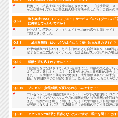
A.
提携したい広告主様に提携申請をされますと、「提携承認」メ
そこに書かれている広告原稿の取得方法を見ながら、ご自分の
違う会社のASP（アフィリエイトサービスプロバイダー）の広告
Q.3-7
に掲載してもいいですか？
A.
他社ASPの広告と、アフィリエイトwalkerの広告を同じサイ
問題ございません。
Q.3-8
「成果報酬額」はいつどのようにして振り込まれるのですか？
A.
成果報酬額の支払いは、毎月末日締めとし合計金額が3,000円
定する口座に支払います。なお、合計金額が3,000円未満の場
Q.3-9
報酬が振り込まれません・・・
A.
口座情報をご登録されていない会員様には、報酬の振込みが行
ようお願い致します。 なお、15日がお休み(土日祝日)の場合
また、口座情報のご登録や変更やは、成果報酬金額の出金予定日
日から30日以内のご登録や変更は、次月に繰越となることがご
Q.3-10
プレゼント(特別報酬)が反映されないんですが･･･
A.
プレゼントは､特別報酬対象キャンペーンの指定期間内に､ログ
らくお待ちください｡なお､今月の報酬金額と特別報酬の金額は
また、報酬の引き出しに関しましては､｢成果報酬｣と｢特別報酬
が可能になります｡(翌々月15日までに会員様の指定する口座に支
Q.3-11
アクションの成果が否認となったのですが、理由を聞くことは