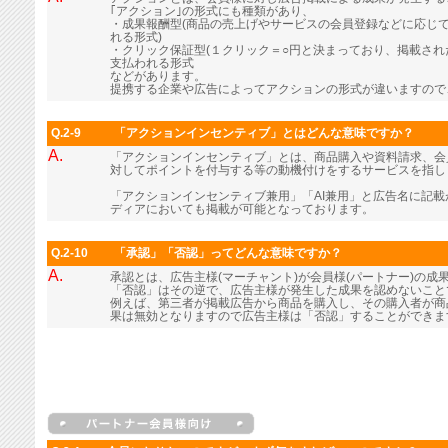
｢アクション｣の形式にも種類があり、
・成果報酬型(商品の売上げやサービスの会員登録などに応じ
れる形式)
・クリック保証型(１クリック＝○円と決まっており、掲載さ
支払われる形式
などがあります。
提携する企業や広告によってアクションの形式が違いますので
Q.2-9
「アクションインセンティブ」とはどんな意味ですか？
A.
「アクションインセンティブ」とは、商品購入や資料請求、会
対してポイントを付与する等の動機付けをするサービスを指し
「アクションインセンティブ兼用」「AI兼用」と広告名に記
ディアにおいても掲載が可能となっております。
Q.2-10
「承認」「否認」ってどんな意味ですか？
A.
承認とは、広告主様(マーチャント)が会員様(パートナー)の成
「否認」はその逆で、広告主様が発生した成果を認めないこと
例えば、第三者が掲載広告から商品を購入し、その購入者が商
果は無効となりますので広告主様は「否認」することができま