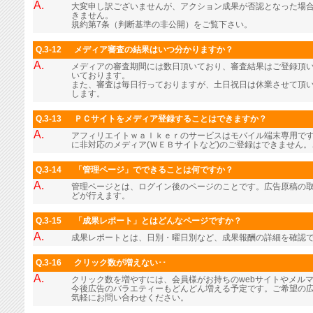
A.
大変申し訳ございませんが、アクション成果が否認となった場
きません。
規約第7条（判断基準の非公開）をご覧下さい。
Q.3-12
メディア審査の結果はいつ分かりますか？
A.
メディアの審査期間には数日頂いており、審査結果はご登録頂
いております。
また、審査は毎日行っておりますが、土日祝日は休業させて頂
します。
Q.3-13
ＰＣサイトをメディア登録することはできますか？
A.
アフィリエイトｗａｌｋｅｒのサービスはモバイル端末専用で
に非対応のメディア(ＷＥＢサイトなど)のご登録はできません
Q.3-14
「管理ページ」でできることは何ですか？
A.
管理ページとは、ログイン後のページのことです。広告原稿の
どが行えます。
Q.3-15
「成果レポート」とはどんなページですか？
A.
成果レポートとは、日別・曜日別など、成果報酬の詳細を確認
Q.3-16
クリック数が増えない･･
A.
クリック数を増やすには、会員様がお持ちのwebサイトやメル
今後広告のバラエティーもどんどん増える予定です。ご希望の
気軽にお問い合わせください。