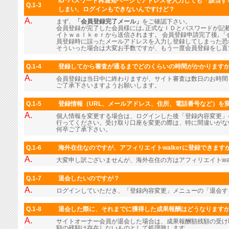
ID･パスワード再通知ページでアドレスを入力しても「該当
Q.1-3
しまい、ログインもできないんですけど？
A.
まず、
「会員登録完了メール」
をご確認下さい。
会員登録が完了した会員様には､正式なＩＤとパスワードが記
イトｗａｌｋｅｒから送信されます。 会員登録申請完了後､「
員登録時に誤ったメールアドレスを入力し登録してしまった恐
そういった場合は大変お手数ですが、もう一度会員登録をし直
Q.1-4
登録してから審査が通るまでどのくらいの時間がかかります
A.
会員登録は当日中に終わりますが、サイト審査は数日のお時間
ご了承下さいますようお願いします。
Q.1-5
登録情報（URL、メールアドレス、住所、電話番号など）を
A.
個人情報を変更する場合は、ログインした後「登録内容変更」
行ってください。受け取り口座を変更の際は、特に間違いがな
何卒ご了承下さい。
Q.1-6
海外在住なのですが、アフィリエイトwalkerに登録できます
A.
大変申し訳ございませんが、海外在住の方はアフィリエイトwal
Q.1-7
退会したいのですが？
A.
ログインしていただき、「登録内容変更」メニューの「退会す
Q.1-8
退会した際に、それまでに獲得した成果報酬はどうなります
A.
サイトオーナー会員が退会した場合は、成果報酬額残額の受け
額の残額は存在しないものとして処理致します。