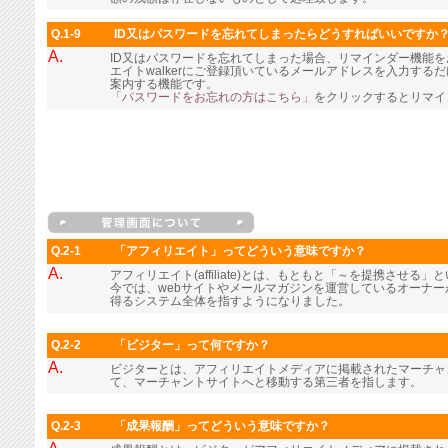
Q.1-9
ID又はパスワードを忘れてしまったらどうすればいいですか
A.
ID又はパスワードを忘れてしまった場合、リマインダー機能
エイトwalkerにご登録頂いているメールアドレスを入力す
案内する機能です。
「パスワードをお忘れの方はこちら」
をクリックするとリマイ
Q.2-1
「アフィリエイト」ってどういう意味ですか？
A.
アフィリエイト(affiliate)とは、もともと「～を提携させる
今では、webサイトやメールマガジンを運営しているオーナ
得るシステム全体を指すようになりました。
Q.2-2
「ビジター」って何ですか？
A.
ビジターとは、アフィリエイトメディアに掲載されたマーチャ
て、マーチャントサイトへと移動する第三者を指します。
Q.2-3
「成果報酬」ってどういう意味ですか？