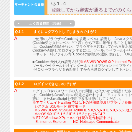
Q.1-1
すぐにログアウトしてしまうのですが？
A.
ご使用のブラウザのCookieを規定レベルに設定し、Java
(Cookie受け入れレベル『中-高』から正常に動作すること
は、Cookieの削除を行い、ブラウザを再起動してから再度お
Cookieを削除してログインするには、ツールバー｢ツール｣⇒
ーネット一時ファイル内｢Cookieの削除｣を選択･実行し、｢OK
■ Cookieの受け入れ設定方法(
※MS WINDOWS /XP Internet Ex
ツールバー｢ツール｣⇒｢インターネットオプション｣⇒｢プライ
⇒｢OK｣⇒ブラウザを再起動してから再度ログインして下さい
Q.1-2
ログインできないのですが
A.
ログインIDやパスワードの入力に間違いがないかご確認くだ
は、CookieやJavaScriptの問題と思われます。アフィリエイト
態に、またJavaScriptを使用できる状態にしてください。
※アフィリエイトwalkerでは以下の利用環境及びブラウザを
■
システム SSLモード 通常モード
■
MS WINDOWS 95/98/NT/2000 IE 5.0,5.5,6.0 IE 5.0,5.5,6.
■
MacOS 9/X IE 5.1,5.2 IE 5.1,5.2またはNC4.7
※IE7.0,WindowsXPについては現在動作検証中です。
■
IE: Internet Explorer NC: Netscape Communicator