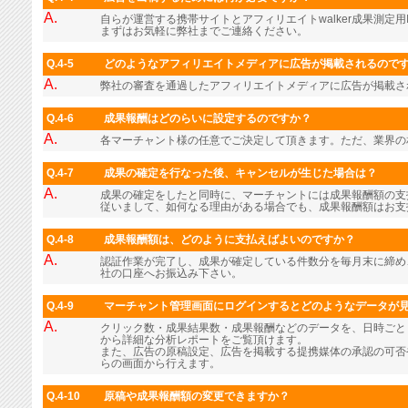
A.
自らが運営する携帯サイトとアフィリエイトwalker成果測定用
まずはお気軽に弊社までご連絡ください。
Q.4-5
どのようなアフィリエイトメディアに広告が掲載されるので
A.
弊社の審査を通過したアフィリエイトメディアに広告が掲載さ
Q.4-6
成果報酬はどのらいに設定するのですか？
A.
各マーチャント様の任意でご決定して頂きます。ただ、業界の
Q.4-7
成果の確定を行なった後、キャンセルが生じた場合は？
A.
成果の確定をしたと同時に、マーチャントには成果報酬額の支
従いまして、如何なる理由がある場合でも、成果報酬額はお支
Q.4-8
成果報酬額は、どのように支払えばよいのですか？
A.
認証作業が完了し、成果が確定している件数分を毎月末に締め
社の口座へお振込み下さい。
Q.4-9
マーチャント管理画面にログインするとどのようなデータが
A.
クリック数・成果結果数・成果報酬などのデータを、日時ごと
から詳細な分析レポートをご覧頂けます。
また、広告の原稿設定、広告を掲載する提携媒体の承認の可否
らの画面から行えます。
Q.4-10
原稿や成果報酬額の変更できますか？