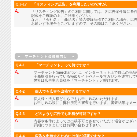
Q.3-17
「リスティング広告」を利用したいのですが。
A.
「リスティング広告」のご利用に関しては、各広告案件毎に条
記載をご確認の上、ご利用ください。
なお、「会社名」「商品名」等の登録商標でご利用の場合、広
お願いする場合もございますので、その際はご了承ください。
Q.4-1
「マーチャント」って何ですか？
A.
マーチャント(merchant)とは、インターネット上で自己の
子商取引を行っているwebサイトやメールマガジンを運営し
弊社は広告主会員様を「マーチャント」と呼びます。
Q.4-2
個人でも広告を出稿できますか？
A.
個人様・法人様どちらでもお申し込みいただけます。
お申し込み後に、弊社所定の審査を行います。審査結果はメー
Q.4-3
どのような広告でも出稿が可能ですか？
A.
内容や条件によっては出稿不可とさせていただく場合がござい
詳細につきましてはお問い合わせ下さい。
Q.4-4
広告を出稿するためには何が必要ですか？