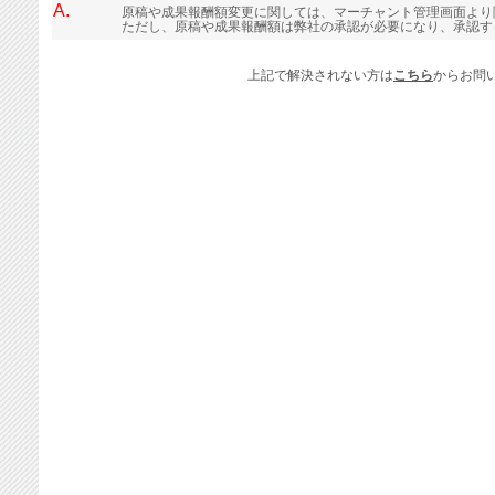
A.
原稿や成果報酬額変更に関しては、マーチャント管理画面より
ただし、原稿や成果報酬額は弊社の承認が必要になり、承認す
上記で解決されない方は
こちら
からお問