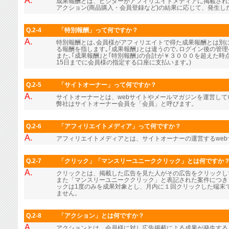
A.
成果報酬とは、ビジターがアフィリエイトメディアに掲載され
アクション(商品購入・会員登録など)の結果に応じて、発生し
Q.2-4
「特別報酬」って何ですか？
A.
特別報酬とは､会員様がアフィリエイトで得た成果報酬とは別に､
る報酬を指します｡｢成果報酬｣とは違うので､ログイン後の管
また､｢成果報酬｣と｢特別報酬｣の合計が￥３０００を超えた時
15日までに会員様の指定する口座に支払います｡)
Q.2-5
「サイトオーナー」って何ですか？
A.
サイトオーナーとは、webサイトやメールマガジンを運営し
弊社はサイトオーナー会員を「会員」と呼びます。
Q.2-6
「アフィリエイトメディア」って何ですか？
A.
アフィリエイトメディアとは、サイトオーナーの運営するwe
Q.2-7
「クリック」「マンスリーユニーククリック」とは何ですか
A.
クリックとは、掲載した広告を見た人がその広告をクリックし
また「マンスリーユニーククリック」と表記された案件につき
ックは1度のみを成果対象とし、月内に１回クリックした端末
ません。
Q.2-8
「アクション」とは何ですか？
A.
アクションとは、会員様に対し広告掲載による成果が発生する