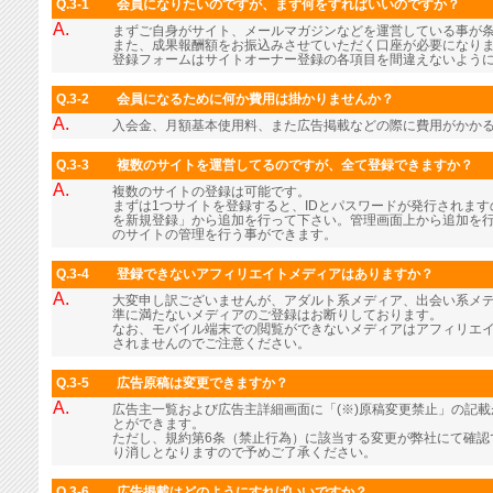
Q.3-1
会員になりたいのですが、まず何をすればいいのですか？
A.
まずご自身がサイト、メールマガジンなどを運営している事が
また、成果報酬額をお振込みさせていただく口座が必要になり
登録フォームはサイトオーナー登録の各項目を間違えないよう
Q.3-2
会員になるために何か費用は掛かりませんか？
A.
入会金、月額基本使用料、また広告掲載などの際に費用がかか
Q.3-3
複数のサイトを運営してるのですが、全て登録できますか？
A.
複数のサイトの登録は可能です。
まずは1つサイトを登録すると、IDとパスワードが発行されま
を新規登録」から追加を行って下さい。管理画面上から追加を行
のサイトの管理を行う事ができます。
Q.3-4
登録できないアフィリエイトメディアはありますか？
A.
大変申し訳ございませんが、アダルト系メディア、出会い系メ
準に満たないメディアのご登録はお断りしております。
なお、モバイル端末での閲覧ができないメディアはアフィリエ
されませんのでご注意ください。
Q.3-5
広告原稿は変更できますか？
A.
広告主一覧および広告主詳細画面に「(※)原稿変更禁止」の記
とができます。
ただし、規約第6条（禁止行為）に該当する変更が弊社にて確認
り消しとなりますので予めご了承ください。
Q.3-6
広告掲載はどのようにすればいいですか？