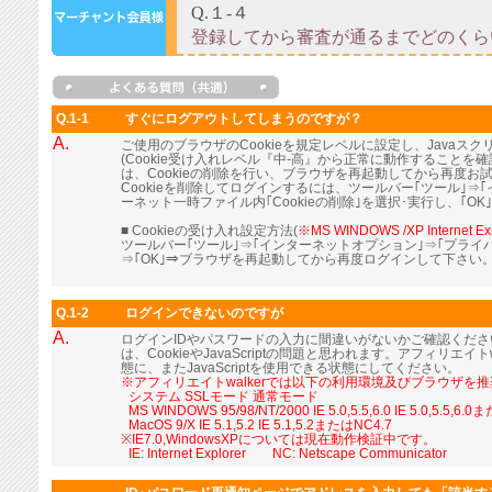
Q.1-1
すぐにログアウトしてしまうのですが？
A.
ご使用のブラウザのCookieを規定レベルに設定し、Java
(Cookie受け入れレベル『中-高』から正常に動作すること
は、Cookieの削除を行い、ブラウザを再起動してから再度お
Cookieを削除してログインするには、ツールバー｢ツール｣⇒
ーネット一時ファイル内｢Cookieの削除｣を選択･実行し、｢OK
■ Cookieの受け入れ設定方法(
※MS WINDOWS /XP Internet Ex
ツールバー｢ツール｣⇒｢インターネットオプション｣⇒｢プライ
⇒｢OK｣⇒ブラウザを再起動してから再度ログインして下さい
Q.1-2
ログインできないのですが
A.
ログインIDやパスワードの入力に間違いがないかご確認くだ
は、CookieやJavaScriptの問題と思われます。アフィリエイト
態に、またJavaScriptを使用できる状態にしてください。
※アフィリエイトwalkerでは以下の利用環境及びブラウザを
■
システム SSLモード 通常モード
■
MS WINDOWS 95/98/NT/2000 IE 5.0,5.5,6.0 IE 5.0,5.5,6.
■
MacOS 9/X IE 5.1,5.2 IE 5.1,5.2またはNC4.7
※IE7.0,WindowsXPについては現在動作検証中です。
■
IE: Internet Explorer NC: Netscape Communicator