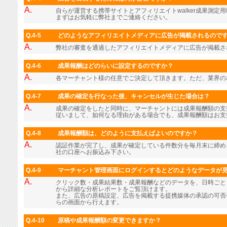
A.
自らが運営する携帯サイトとアフィリエイトwalker成果測定用
まずはお気軽に弊社までご連絡ください。
Q.4-5
どのようなアフィリエイトメディアに広告が掲載されるので
A.
弊社の審査を通過したアフィリエイトメディアに広告が掲載さ
Q.4-6
成果報酬はどのらいに設定するのですか？
A.
各マーチャント様の任意でご決定して頂きます。ただ、業界の
Q.4-7
成果の確定を行なった後、キャンセルが生じた場合は？
A.
成果の確定をしたと同時に、マーチャントには成果報酬額の支
従いまして、如何なる理由がある場合でも、成果報酬額はお支
Q.4-8
成果報酬額は、どのように支払えばよいのですか？
A.
認証作業が完了し、成果が確定している件数分を毎月末に締め
社の口座へお振込み下さい。
Q.4-9
マーチャント管理画面にログインするとどのようなデータが
A.
クリック数・成果結果数・成果報酬などのデータを、日時ごと
から詳細な分析レポートをご覧頂けます。
また、広告の原稿設定、広告を掲載する提携媒体の承認の可否
らの画面から行えます。
Q.4-10
原稿や成果報酬額の変更できますか？