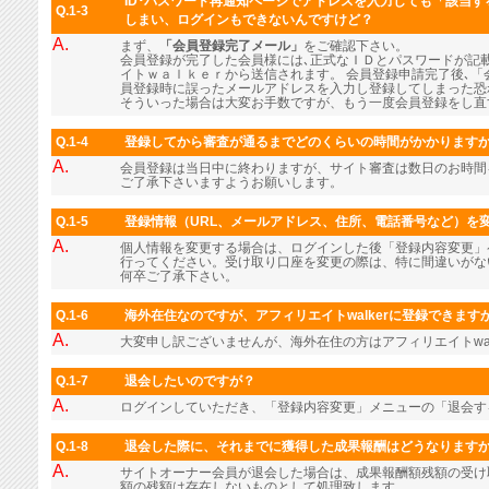
ID･パスワード再通知ページでアドレスを入力しても「該当
Q.1-3
しまい、ログインもできないんですけど？
A.
まず、
「会員登録完了メール」
をご確認下さい。
会員登録が完了した会員様には､正式なＩＤとパスワードが記
イトｗａｌｋｅｒから送信されます。 会員登録申請完了後､「
員登録時に誤ったメールアドレスを入力し登録してしまった恐
そういった場合は大変お手数ですが、もう一度会員登録をし直
Q.1-4
登録してから審査が通るまでどのくらいの時間がかかります
A.
会員登録は当日中に終わりますが、サイト審査は数日のお時間
ご了承下さいますようお願いします。
Q.1-5
登録情報（URL、メールアドレス、住所、電話番号など）を
A.
個人情報を変更する場合は、ログインした後「登録内容変更」
行ってください。受け取り口座を変更の際は、特に間違いがな
何卒ご了承下さい。
Q.1-6
海外在住なのですが、アフィリエイトwalkerに登録できます
A.
大変申し訳ございませんが、海外在住の方はアフィリエイトwal
Q.1-7
退会したいのですが？
A.
ログインしていただき、「登録内容変更」メニューの「退会す
Q.1-8
退会した際に、それまでに獲得した成果報酬はどうなります
A.
サイトオーナー会員が退会した場合は、成果報酬額残額の受け
額の残額は存在しないものとして処理致します。