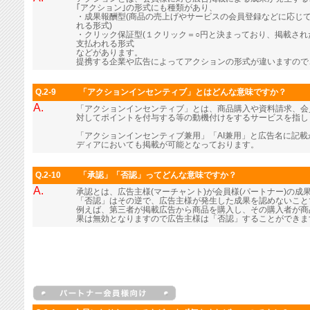
｢アクション｣の形式にも種類があり、
・成果報酬型(商品の売上げやサービスの会員登録などに応じ
れる形式)
・クリック保証型(１クリック＝○円と決まっており、掲載さ
支払われる形式
などがあります。
提携する企業や広告によってアクションの形式が違いますので
Q.2-9
「アクションインセンティブ」とはどんな意味ですか？
A.
「アクションインセンティブ」とは、商品購入や資料請求、会
対してポイントを付与する等の動機付けをするサービスを指し
「アクションインセンティブ兼用」「AI兼用」と広告名に記
ディアにおいても掲載が可能となっております。
Q.2-10
「承認」「否認」ってどんな意味ですか？
A.
承認とは、広告主様(マーチャント)が会員様(パートナー)の成
「否認」はその逆で、広告主様が発生した成果を認めないこと
例えば、第三者が掲載広告から商品を購入し、その購入者が商
果は無効となりますので広告主様は「否認」することができま