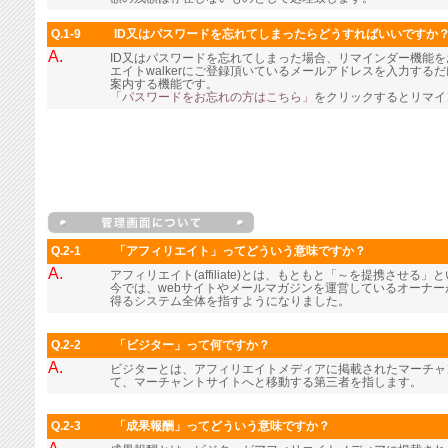
Q.1-9
ID又はパスワードを忘れてしまったらどうすればいいですか
A.
ID又はパスワードを忘れてしまった場合、リマインダー機能
エイトwalkerにご登録頂いているメールアドレスを入力す
案内する機能です。
「パスワードをお忘れの方はこちら」
をクリックするとリマイ
Q.2-1
「アフィリエイト」ってどういう意味ですか？
A.
アフィリエイト(affiliate)とは、もともと「～を提携させる
今では、webサイトやメールマガジンを運営しているオーナ
得るシステム全体を指すようになりました。
Q.2-2
「ビジター」って何ですか？
A.
ビジターとは、アフィリエイトメディアに掲載されたマーチャ
て、マーチャントサイトへと移動する第三者を指します。
Q.2-3
「成果報酬」ってどういう意味ですか？