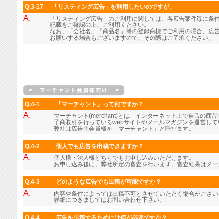
Q.3-17
「リスティング広告」を利用したいのですが。
A.
「リスティング広告」のご利用に関しては、各広告案件毎に条
記載をご確認の上、ご利用ください。
なお、「会社名」「商品名」等の登録商標でご利用の場合、広
お願いする場合もございますので、その際はご了承ください。
Q.4-1
「マーチャント」って何ですか？
A.
マーチャント(merchant)とは、インターネット上で自己の
子商取引を行っているwebサイトやメールマガジンを運営し
弊社は広告主会員様を「マーチャント」と呼びます。
Q.4-2
個人でも広告を出稿できますか？
A.
個人様・法人様どちらでもお申し込みいただけます。
お申し込み後に、弊社所定の審査を行います。審査結果はメー
Q.4-3
どのような広告でも出稿が可能ですか？
A.
内容や条件によっては出稿不可とさせていただく場合がござい
詳細につきましてはお問い合わせ下さい。
Q.4-4
広告を出稿するためには何が必要ですか？