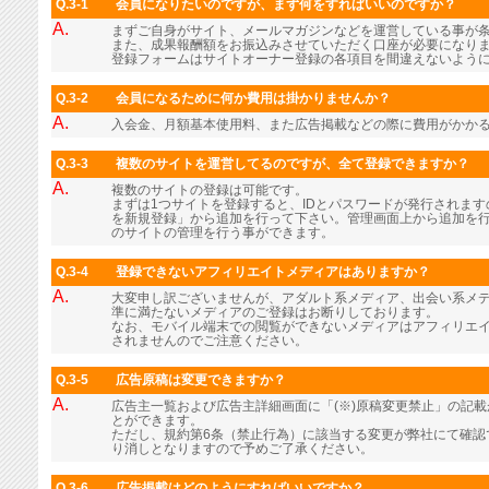
Q.3-1
会員になりたいのですが、まず何をすればいいのですか？
A.
まずご自身がサイト、メールマガジンなどを運営している事が
また、成果報酬額をお振込みさせていただく口座が必要になり
登録フォームはサイトオーナー登録の各項目を間違えないよう
Q.3-2
会員になるために何か費用は掛かりませんか？
A.
入会金、月額基本使用料、また広告掲載などの際に費用がかか
Q.3-3
複数のサイトを運営してるのですが、全て登録できますか？
A.
複数のサイトの登録は可能です。
まずは1つサイトを登録すると、IDとパスワードが発行されま
を新規登録」から追加を行って下さい。管理画面上から追加を行
のサイトの管理を行う事ができます。
Q.3-4
登録できないアフィリエイトメディアはありますか？
A.
大変申し訳ございませんが、アダルト系メディア、出会い系メ
準に満たないメディアのご登録はお断りしております。
なお、モバイル端末での閲覧ができないメディアはアフィリエ
されませんのでご注意ください。
Q.3-5
広告原稿は変更できますか？
A.
広告主一覧および広告主詳細画面に「(※)原稿変更禁止」の記
とができます。
ただし、規約第6条（禁止行為）に該当する変更が弊社にて確認
り消しとなりますので予めご了承ください。
Q.3-6
広告掲載はどのようにすればいいですか？