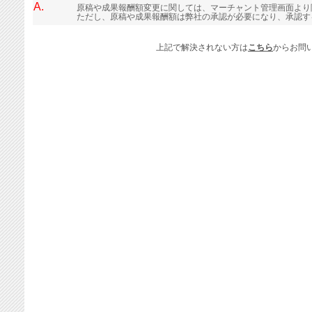
A.
原稿や成果報酬額変更に関しては、マーチャント管理画面より
ただし、原稿や成果報酬額は弊社の承認が必要になり、承認す
上記で解決されない方は
こちら
からお問