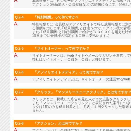
A.
成果報酬とは、ビジターがアフィリエイトメディアに掲載され
アクション(商品購入・会員登録など)の結果に応じて、発生し
Q.2-4
「特別報酬」って何ですか？
A.
特別報酬とは､会員様がアフィリエイトで得た成果報酬とは別に､
る報酬を指します｡｢成果報酬｣とは違うので､ログイン後の管
また､｢成果報酬｣と｢特別報酬｣の合計が￥３０００を超えた時
15日までに会員様の指定する口座に支払います｡)
Q.2-5
「サイトオーナー」って何ですか？
A.
サイトオーナーとは、webサイトやメールマガジンを運営し
弊社はサイトオーナー会員を「会員」と呼びます。
Q.2-6
「アフィリエイトメディア」って何ですか？
A.
アフィリエイトメディアとは、サイトオーナーの運営するwe
Q.2-7
「クリック」「マンスリーユニーククリック」とは何ですか
A.
クリックとは、掲載した広告を見た人がその広告をクリックし
また「マンスリーユニーククリック」と表記された案件につき
ックは1度のみを成果対象とし、月内に１回クリックした端末
ません。
Q.2-8
「アクション」とは何ですか？
A.
アクションとは、会員様に対し広告掲載による成果が発生する