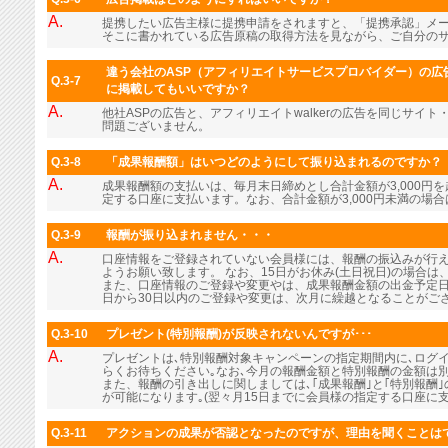
A.
提携したい広告主様に提携申請をされますと、「提携承認」メ
そこに書かれている広告原稿の取得方法を見ながら、ご自分の
違う会社のASP（アフィリエイトサービスプロバイダー）の広告
Q.3-7
に掲載してもいいですか？
A.
他社ASPの広告と、アフィリエイトwalkerの広告を同じサイ
問題ございません。
Q.3-8
「成果報酬額」はいつどのようにして振り込まれるのですか？
A.
成果報酬額の支払いは、毎月末日締めとし合計金額が3,000円
定する口座に支払います。なお、合計金額が3,000円未満の場
Q.3-9
報酬が振り込まれません・・・
A.
口座情報をご登録されていない会員様には、報酬の振込みが行
ようお願い致します。 なお、15日がお休み(土日祝日)の場合
また、口座情報のご登録や変更やは、成果報酬金額の出金予定日
日から30日以内のご登録や変更は、次月に繰越となることがご
Q.3-10
プレゼント(特別報酬)が反映されないんですが･･･
A.
プレゼントは､特別報酬対象キャンペーンの指定期間内に､ログ
らくお待ちください｡なお､今月の報酬金額と特別報酬の金額は
また、報酬の引き出しに関しましては､｢成果報酬｣と｢特別報酬
が可能になります｡(翌々月15日までに会員様の指定する口座に支
Q.3-11
アクションの成果が否認となったのですが、理由を聞くことは