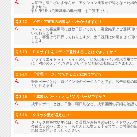
A.
大変申し訳ございませんが、アクション成果が否認となった場
きません。
規約第7条（判断基準の非公開）をご覧下さい。
Q.3-12
メディア審査の結果はいつ分かりますか？
A.
メディアの審査期間には数日頂いており、審査結果はご登録頂
いております。
また、審査は毎日行っておりますが、土日祝日は休業させて頂
します。
Q.3-13
ＰＣサイトをメディア登録することはできますか？
A.
アフィリエイトｗａｌｋｅｒのサービスはモバイル端末専用で
に非対応のメディア(ＷＥＢサイトなど)のご登録はできません
Q.3-14
「管理ページ」でできることは何ですか？
A.
管理ページとは、ログイン後のページのことです。広告原稿の
どが行えます。
Q.3-15
「成果レポート」とはどんなページですか？
A.
成果レポートとは、日別・曜日別など、成果報酬の詳細を確認
Q.3-16
クリック数が増えない･･
A.
クリック数を増やすには、会員様がお持ちのwebサイトやメル
今後広告のバラエティーもどんどん増える予定です。ご希望の
気軽にお問い合わせください。