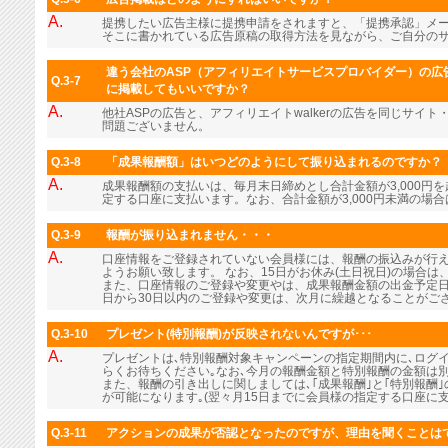
A.
提携したい広告主様に提携申請をされますと、「提携承認」メ
そこに書かれている広告原稿の取得方法を見ながら、ご自分の
違う会社のASP（アフィリエイトサービスプロバイダー）の広告
Q.3-7
に掲載してもいいですか？
A.
他社ASPの広告と、アフィリエイトwalkerの広告を同じサイ
問題ございません。
Q.3-8
「成果報酬額」はいつどのようにして振り込まれるのですか？
A.
成果報酬額の支払いは、毎月末日締めとし合計金額が3,000円
定する口座に支払います。なお、合計金額が3,000円未満の場
Q.3-9
報酬が振り込まれません・・・
A.
口座情報をご登録されていない会員様には、報酬の振込みが行
ようお願い致します。 なお、15日がお休み(土日祝日)の場合
また、口座情報のご登録や変更やは、成果報酬金額の出金予定日
日から30日以内のご登録や変更は、次月に繰越となることがご
Q.3-10
プレゼント(特別報酬)が反映されないんですが･･･
A.
プレゼントは､特別報酬対象キャンペーンの指定期間内に､ログ
らくお待ちください｡なお､今月の報酬金額と特別報酬の金額は
また、報酬の引き出しに関しましては､｢成果報酬｣と｢特別報酬
が可能になります｡(翌々月15日までに会員様の指定する口座に支
Q.3-11
アクションの成果が否認となったのですが、理由を聞くことは