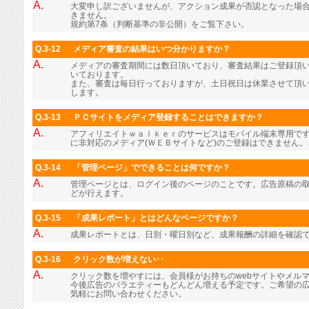
A.
大変申し訳ございませんが、アクション成果が否認となった場
きません。
規約第7条（判断基準の非公開）をご覧下さい。
Q.3-12
メディア審査の結果はいつ分かりますか？
A.
メディアの審査期間には数日頂いており、審査結果はご登録頂
いております。
また、審査は毎日行っておりますが、土日祝日は休業させて頂
します。
Q.3-13
ＰＣサイトをメディア登録することはできますか？
A.
アフィリエイトｗａｌｋｅｒのサービスはモバイル端末専用で
に非対応のメディア(ＷＥＢサイトなど)のご登録はできません
Q.3-14
「管理ページ」でできることは何ですか？
A.
管理ページとは、ログイン後のページのことです。広告原稿の
どが行えます。
Q.3-15
「成果レポート」とはどんなページですか？
A.
成果レポートとは、日別・曜日別など、成果報酬の詳細を確認
Q.3-16
クリック数が増えない･･
A.
クリック数を増やすには、会員様がお持ちのwebサイトやメル
今後広告のバラエティーもどんどん増える予定です。ご希望の
気軽にお問い合わせください。