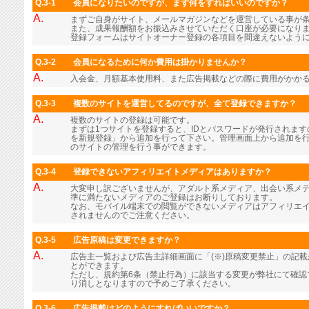
Q.3-1
会員になりたいのですが、まず何をすればいいのですか？
A.
まずご自身がサイト、メールマガジンなどを運営している事が
また、成果報酬額をお振込みさせていただく口座が必要になり
登録フォームはサイトオーナー登録の各項目を間違えないよう
Q.3-2
会員になるために何か費用は掛かりませんか？
A.
入会金、月額基本使用料、また広告掲載などの際に費用がかか
Q.3-3
複数のサイトを運営してるのですが、全て登録できますか？
A.
複数のサイトの登録は可能です。
まずは1つサイトを登録すると、IDとパスワードが発行されま
を新規登録」から追加を行って下さい。管理画面上から追加を行
のサイトの管理を行う事ができます。
Q.3-4
登録できないアフィリエイトメディアはありますか？
A.
大変申し訳ございませんが、アダルト系メディア、出会い系メ
準に満たないメディアのご登録はお断りしております。
なお、モバイル端末での閲覧ができないメディアはアフィリエ
されませんのでご注意ください。
Q.3-5
広告原稿は変更できますか？
A.
広告主一覧および広告主詳細画面に「(※)原稿変更禁止」の記
とができます。
ただし、規約第6条（禁止行為）に該当する変更が弊社にて確認
り消しとなりますので予めご了承ください。
Q.3-6
広告掲載はどのようにすればいいですか？