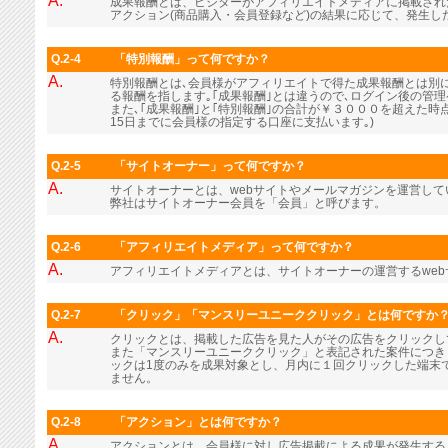
A.
成果報酬とは、ビジターがアフィリエイトメディアに掲載され
アクション(商品購入・会員登録など)の結果に応じて、発生し
Q.2-4
「特別報酬」って何ですか？
A.
特別報酬とは､会員様がアフィリエイトで得た成果報酬とは別に､
る報酬を指します｡｢成果報酬｣とは違うので､ログイン後の管
また､｢成果報酬｣と｢特別報酬｣の合計が￥３０００を超えた時
15日までに会員様の指定する口座に支払います｡)
Q.2-5
「サイトオーナー」って何ですか？
A.
サイトオーナーとは、webサイトやメールマガジンを運営し
弊社はサイトオーナー会員を「会員」と呼びます。
Q.2-6
「アフィリエイトメディア」って何ですか？
A.
アフィリエイトメディアとは、サイトオーナーの運営するwe
Q.2-7
「クリック」「マンスリーユニーククリック」とは何ですか
A.
クリックとは、掲載した広告を見た人がその広告をクリックし
また「マンスリーユニーククリック」と表記された案件につき
ックは1度のみを成果対象とし、月内に１回クリックした端末
ません。
Q.2-8
「アクション」とは何ですか？
A.
アクションとは、会員様に対し広告掲載による成果が発生する