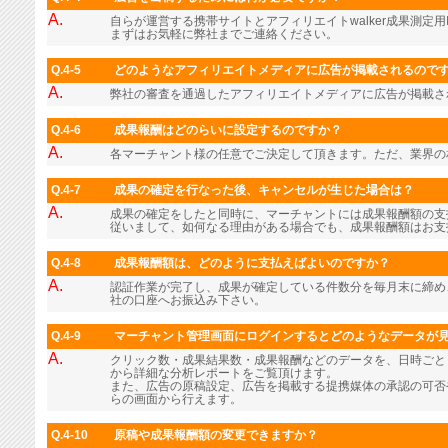
A.
自らが運営する携帯サイトとアフィリエイトwalker成果測定用
まずはお気軽に弊社までご連絡ください。
Q.4-5
どのようなアフィリエイトメディアに広告が掲載されるので
A.
弊社の審査を通過したアフィリエイトメディアに広告が掲載さ
Q.4-6
成果報酬はどのらいに設定するのですか？
A.
各マーチャント様の任意でご決定して頂きます。ただ、業界の
Q.4-7
成果の確定を行なった後、キャンセルが生じた場合は？
A.
成果の確定をしたと同時に、マーチャントには成果報酬額の支
従いまして、如何なる理由がある場合でも、成果報酬額はお支
Q.4-8
成果報酬額は、どのように支払えばよいのですか？
A.
認証作業が完了し、成果が確定している件数分を毎月末に締め
社の口座へお振込み下さい。
Q.4-9
マーチャント管理画面にログインするとどのようなデータが
A.
クリック数・成果結果数・成果報酬などのデータを、日時ごと
から詳細な分析レポートをご覧頂けます。
また、広告の原稿設定、広告を掲載する提携媒体の承認の可否
らの画面から行えます。
Q.4-10
原稿や成果報酬額の変更できますか？