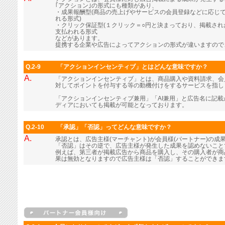
｢アクション｣の形式にも種類があり、
・成果報酬型(商品の売上げやサービスの会員登録などに応じ
れる形式)
・クリック保証型(１クリック＝○円と決まっており、掲載さ
支払われる形式
などがあります。
提携する企業や広告によってアクションの形式が違いますので
Q.2-9
「アクションインセンティブ」とはどんな意味ですか？
A.
「アクションインセンティブ」とは、商品購入や資料請求、会
対してポイントを付与する等の動機付けをするサービスを指し
「アクションインセンティブ兼用」「AI兼用」と広告名に記
ディアにおいても掲載が可能となっております。
Q.2-10
「承認」「否認」ってどんな意味ですか？
A.
承認とは、広告主様(マーチャント)が会員様(パートナー)の成
「否認」はその逆で、広告主様が発生した成果を認めないこと
例えば、第三者が掲載広告から商品を購入し、その購入者が商
果は無効となりますので広告主様は「否認」することができま