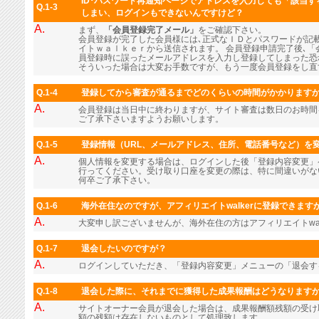
ID･パスワード再通知ページでアドレスを入力しても「該当
Q.1-3
しまい、ログインもできないんですけど？
A.
まず、
「会員登録完了メール」
をご確認下さい。
会員登録が完了した会員様には､正式なＩＤとパスワードが記
イトｗａｌｋｅｒから送信されます。 会員登録申請完了後､「
員登録時に誤ったメールアドレスを入力し登録してしまった恐
そういった場合は大変お手数ですが、もう一度会員登録をし直
Q.1-4
登録してから審査が通るまでどのくらいの時間がかかります
A.
会員登録は当日中に終わりますが、サイト審査は数日のお時間
ご了承下さいますようお願いします。
Q.1-5
登録情報（URL、メールアドレス、住所、電話番号など）を
A.
個人情報を変更する場合は、ログインした後「登録内容変更」
行ってください。受け取り口座を変更の際は、特に間違いがな
何卒ご了承下さい。
Q.1-6
海外在住なのですが、アフィリエイトwalkerに登録できます
A.
大変申し訳ございませんが、海外在住の方はアフィリエイトwal
Q.1-7
退会したいのですが？
A.
ログインしていただき、「登録内容変更」メニューの「退会す
Q.1-8
退会した際に、それまでに獲得した成果報酬はどうなります
A.
サイトオーナー会員が退会した場合は、成果報酬額残額の受け
額の残額は存在しないものとして処理致します。