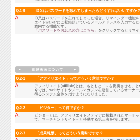
Q.1-9
ID又はパスワードを忘れてしまったらどうすればいいですか
A.
ID又はパスワードを忘れてしまった場合、リマインダー機能
エイトwalkerにご登録頂いているメールアドレスを入力す
案内する機能です。
「パスワードをお忘れの方はこちら」
をクリックするとリマイ
Q.2-1
「アフィリエイト」ってどういう意味ですか？
A.
アフィリエイト(affiliate)とは、もともと「～を提携させる
今では、webサイトやメールマガジンを運営しているオーナ
得るシステム全体を指すようになりました。
Q.2-2
「ビジター」って何ですか？
A.
ビジターとは、アフィリエイトメディアに掲載されたマーチャ
て、マーチャントサイトへと移動する第三者を指します。
Q.2-3
「成果報酬」ってどういう意味ですか？