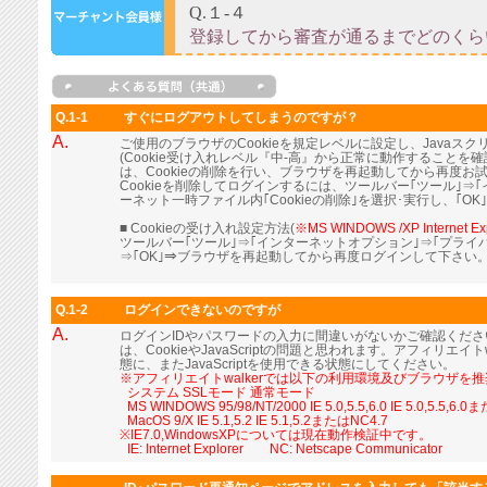
Q.1-1
すぐにログアウトしてしまうのですが？
A.
ご使用のブラウザのCookieを規定レベルに設定し、Java
(Cookie受け入れレベル『中-高』から正常に動作すること
は、Cookieの削除を行い、ブラウザを再起動してから再度お
Cookieを削除してログインするには、ツールバー｢ツール｣⇒
ーネット一時ファイル内｢Cookieの削除｣を選択･実行し、｢OK
■ Cookieの受け入れ設定方法(
※MS WINDOWS /XP Internet Ex
ツールバー｢ツール｣⇒｢インターネットオプション｣⇒｢プライ
⇒｢OK｣⇒ブラウザを再起動してから再度ログインして下さい
Q.1-2
ログインできないのですが
A.
ログインIDやパスワードの入力に間違いがないかご確認くだ
は、CookieやJavaScriptの問題と思われます。アフィリエイト
態に、またJavaScriptを使用できる状態にしてください。
※アフィリエイトwalkerでは以下の利用環境及びブラウザを
■
システム SSLモード 通常モード
■
MS WINDOWS 95/98/NT/2000 IE 5.0,5.5,6.0 IE 5.0,5.5,6.
■
MacOS 9/X IE 5.1,5.2 IE 5.1,5.2またはNC4.7
※IE7.0,WindowsXPについては現在動作検証中です。
■
IE: Internet Explorer NC: Netscape Communicator