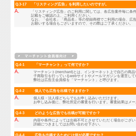
Q.3-17
「リスティング広告」を利用したいのですが。
A.
「リスティング広告」のご利用に関しては、各広告案件毎に条
記載をご確認の上、ご利用ください。
なお、「会社名」「商品名」等の登録商標でご利用の場合、広
お願いする場合もございますので、その際はご了承ください。
Q.4-1
「マーチャント」って何ですか？
A.
マーチャント(merchant)とは、インターネット上で自己の
子商取引を行っているwebサイトやメールマガジンを運営し
弊社は広告主会員様を「マーチャント」と呼びます。
Q.4-2
個人でも広告を出稿できますか？
A.
個人様・法人様どちらでもお申し込みいただけます。
お申し込み後に、弊社所定の審査を行います。審査結果はメー
Q.4-3
どのような広告でも出稿が可能ですか？
A.
内容や条件によっては出稿不可とさせていただく場合がござい
詳細につきましてはお問い合わせ下さい。
Q.4-4
広告を出稿するためには何が必要ですか？