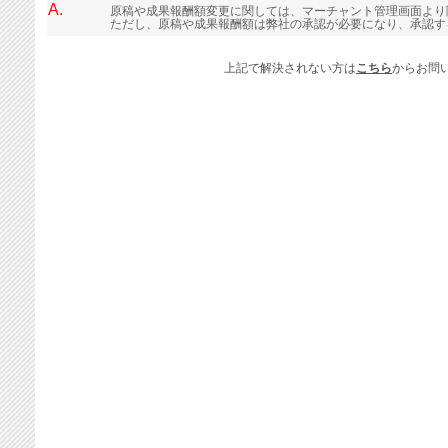
A.
原稿や成果報酬額変更に関しては、マーチャント管理画面より
ただし、原稿や成果報酬額は弊社の承認が必要になり、承認す
上記で解決されない方は
こちら
からお問