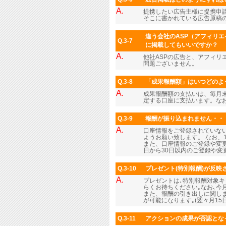
A.
提携したい広告主様に提携申
そこに書かれている広告原稿
違う会社のASP（アフィリエ
Q.3-7
に掲載してもいいですか？
A.
他社ASPの広告と、アフィリ
問題ございません。
Q.3-8
「成果報酬額」はいつどのよ
A.
成果報酬額の支払いは、毎月末
定する口座に支払います。なお
Q.3-9
報酬が振り込まれません・・
A.
口座情報をご登録されていな
ようお願い致します。 なお、
また、口座情報のご登録や変更
日から30日以内のご登録や
Q.3-10
プレゼント(特別報酬)が反映さ
A.
プレゼントは､特別報酬対象
らくお待ちください｡なお､
また、報酬の引き出しに関しま
が可能になります｡(翌々月1
Q.3-11
アクションの成果が否認とな