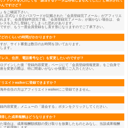
ジでアドレスを入力しても「該当するデータは存在しませんでした」と表示されて
いんですけど？
」
をご確認下さい。
は､正式なＩＤとパスワードが記載された「会員登録完了メール」がアフィリエ
れます。 会員登録申請完了後､「会員登録完了メール」が届かない場合は、 会
レスを入力し登録してしまった恐れがあります。
ですが、もう一度会員登録をし直す形になりますのでご了承下さい。
でどのくらいの時間がかかりますか？
すが、サイト審査は数日のお時間を頂いております。
します。
アドレス、住所、電話番号など）を変更したいのですが？
ログインした後「登録内容変更」ページにて「会員登録情報更新」をご自身で
座を変更の際は、特に間違いがないか慎重にご入力ください。
リエイトwalkerに登録できますか？
海外在住の方はアフィリエイトwalkerにご登録できません。
登録内容変更」メニューの「退会する」ボタンをクリックしてください。
獲得した成果報酬はどうなりますか？
た場合は、成果報酬額残額の受け取りを放棄したものとみなし、当該成果報酬
して処理致します。