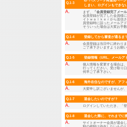
ID･パスワード再通知ペー
Q.1-3
しまい、ログインもできな
A.
まず、
「会員登録完了メール
会員登録が完了した会員様に
イトｗａｌｋｅｒから送信さ
員登録時に誤ったメールアド
そういった場合は大変お手数
Q.1-4
登録してから審査が通るま
A.
会員登録は当日中に終わりま
ご了承下さいますようお願い
Q.1-5
登録情報（URL、メール
A.
個人情報を変更する場合は、
行ってください。受け取り口
何卒ご了承下さい。
Q.1-6
海外在住なのですが、アフィ
A.
大変申し訳ございませんが、
Q.1-7
退会したいのですが？
A.
ログインしていただき、「
Q.1-8
退会した際に、それまでに
A.
サイトオーナー会員が退会し
額の残額は存在しないものと