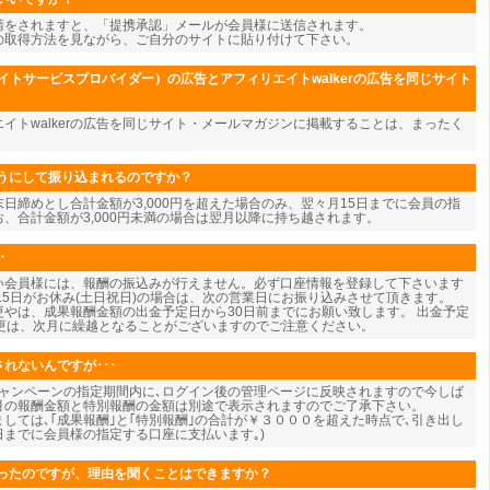
請をされますと、「提携承認」メールが会員様に送信されます。
の取得方法を見ながら、ご自分のサイトに貼り付けて下さい。
イトサービスプロバイダー）の広告とアフィリエイトwalkerの広告を同じサイト
エイトwalkerの広告を同じサイト・メールマガジンに掲載することは、まったく
うにして振り込まれるのですか？
日締めとし合計金額が3,000円を超えた場合のみ、翌々月15日までに会員の指
、合計金額が3,000円未満の場合は翌月以降に持ち越されます。
・
い会員様には、報酬の振込みが行えません。必ず口座情報を登録して下さいます
15日がお休み(土日祝日)の場合は、次の営業日にお振り込みさせて頂きます。
やは、成果報酬金額の出金予定日から30日前までにお願い致します。 出金予定
変更は、次月に繰越となることがございますのでご注意ください。
れないんですが･･･
キャンペーンの指定期間内に､ログイン後の管理ページに反映されますので今しば
今月の報酬金額と特別報酬の金額は別途で表示されますのでご了承下さい。
しては､｢成果報酬｣と｢特別報酬｣の合計が￥３０００を超えた時点で､引き出し
5日までに会員様の指定する口座に支払います｡)
ったのですが、理由を聞くことはできますか？