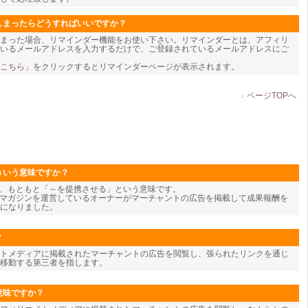
しまったらどうすればいいですか？
しまった場合、リマインダー機能をお使い下さい。リマインダーとは、アフィリ
頂いているメールアドレスを入力するだけで、ご登録されているメールアドレスにご
こちら」
をクリックするとリマインダーページが表示されます。
▲
ページTOPへ
ういう意味ですか？
te)とは、もともと「～を提携させる」という意味です。
ルマガジンを運営しているオーナーがマーチャントの広告を掲載して成果報酬を
になりました。
？
トメディアに掲載されたマーチャントの広告を閲覧し、張られたリンクを通じ
移動する第三者を指します。
意味ですか？