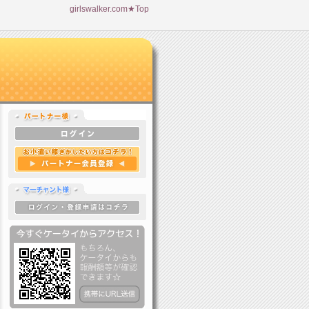
girlswalker.com★Top