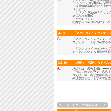
｢アクション｣の形式にも種
・成果報酬型(商品の売上げ
れる形式)
・クリック保証型(１クリッ
支払われる形式
などがあります。
提携する企業や広告によって
Q.2-9
「アクションインセンティ
A.
「アクションインセンティブ
対してポイントを付与する等
「アクションインセンティブ
ディアにおいても掲載が可能
Q.2-10
「承認」「否認」ってどん
A.
承認とは、広告主様(マーチ
「否認」はその逆で、広告主
例えば、第三者が掲載広告か
果は無効となりますので広告