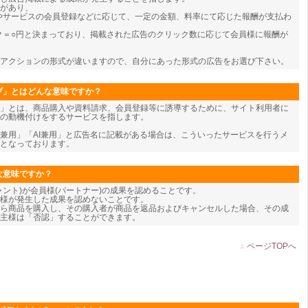
類があり、
やサービスの会員登録などに応じて、一定の金額、料率にて応じた報酬が支払わ
ク＝○円と決まっており、掲載された広告のクリック数に応じて会員様に報酬が
アクションの形式が違いますので、自分にあった形式の広告をお選び下さい。
ブ」とはどんな意味ですか？
」とは、商品購入や資料請求、会員登録等に誘導するために、サイト利用者に
の動機付けをするサービスを指します。
兼用」「AI兼用」と広告名に記載がある場合は、こういったサービスを行うメ
となっております。
な意味ですか？
ャント)が会員様(パートナー)の成果を認めることです。
様が発生した成果を認めないことです。
ら商品を購入し、その購入者が商品を返品およびキャンセルした場合、その成
主様は「否認」することができます。
▲
ページTOPへ