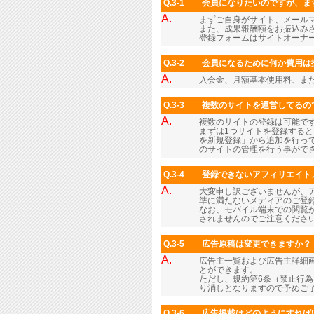
Q.3-1
会員になりたいのですが、ま
A.
まずご自身がサイト、メール
また、成果報酬額をお振込み
登録フォームはサイトオーナ
Q.3-2
会員になるために何か費用は
A.
入会金、月額基本使用料、ま
Q.3-3
複数のサイトを運営してるの
A.
複数のサイトの登録は可能で
まずは1つサイトを登録すると
を新規登録」から追加を行っ
のサイトの管理を行う事がで
Q.3-4
登録できないアフィリエイト
A.
大変申し訳ございませんが、
準に満たないメディアのご登
なお、モバイル端末での閲覧
されませんのでご注意くださ
Q.3-5
広告原稿は変更できますか？
A.
広告主一覧および広告主詳細画
とができます。
ただし、規約第6条（禁止行
り消しとなりますので予めご
Q.3-6
広告掲載はどのようにすれば