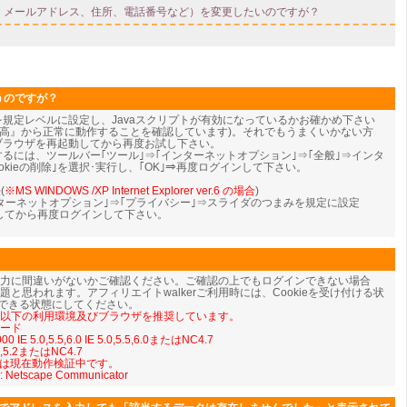
うのですが？
eを規定レベルに設定し、Javaスクリプトが有効になっているかお確かめ下さい
『中-高』から正常に動作することを確認しています)。それでもうまくいかない方
、ブラウザを再起動してから再度お試し下さい。
ンするには、ツールバー｢ツール｣⇒｢インターネットオプション｣⇒｢全般｣⇒インタ
kieの削除｣を選択･実行し、｢OK｣⇒
再度ログインして下さい。
(
※MS WINDOWS /XP Internet Explorer ver.6 の場合
)
ンターネットオプション｣⇒｢プライバシー｣⇒スライダのつまみを規定に設定
動してから再度ログインして下さい。
入力に間違いがないかご確認ください。ご確認の上でもログインできない場合
iptの問題と思われます。アフィリエイトwalkerご利用時には、Cookieを受け付ける状
を使用できる状態にしてください。
では以下の利用環境及びブラウザを推奨しています。
モード
 IE 5.0,5.5,6.0 IE 5.0,5.5,6.0またはNC4.7
5.1,5.2またはNC4.7
については現在動作検証中です。
: Netscape Communicator