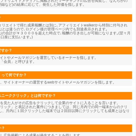
フィリエイトメディアに掲載されたマーチャントの広告を閲覧し、なんらかの
登録など)の結果に応じて、発生した対価を指します。
？
リエイトで得た成果報酬とは別に､アフィリエイトwalkerから特別に付与され
酬｣とは違うので､ログイン後の管理ページ内でも別途表示されます｡
酬｣の合計が￥３０００を超えた時点で､報酬の引き出しが可能になります｡(翌々月
口座に支払います｡)
ですか？
サイトやメールマガジンを運営しているオーナーを指します。
を「会員」と呼びます。
」って何ですか？
、サイトオーナーの運営するwebサイトやメールマガジンを指します。
ユニーククリック」とは何ですか？
告を見た人がその広告をクリックして企業のサイトに入ることを言います。
リック」と表記された案件につきましては、同じ月内での同一端末からのクリ
し、月内に１回クリックした端末では２回目以降にクリックしても成果とはなり
か？
し広告掲載による成果が発生することを指します。