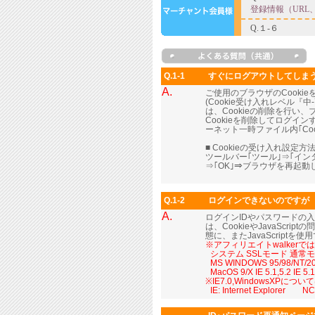
Q.1-1
すぐにログアウトしてしま
A.
ご使用のブラウザのCooki
(Cookie受け入れレベル
は、Cookieの削除を行い
Cookieを削除してログイ
ーネット一時ファイル内｢Coo
■ Cookieの受け入れ設定方法
ツールバー｢ツール｣⇒｢イ
⇒｢OK｣⇒ブラウザを再起
Q.1-2
ログインできないのですが
A.
ログインIDやパスワードの
は、CookieやJavaScr
態に、またJavaScript
※アフィリエイトwalker
■
システム SSLモード 通常
■
MS WINDOWS 95/98/NT/2000
■
MacOS 9/X IE 5.1,5.2 IE 
※IE7.0,WindowsXP
■
IE: Internet Explorer NC