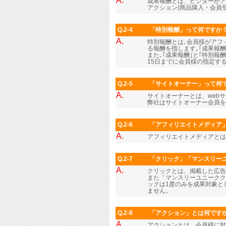
A.
成果報酬とは、ビジターがア
アクション(商品購入・会員
Q.2-4
「特別報酬」って何ですか
A.
特別報酬とは､会員様がアフィ
る報酬を指します｡｢成果報
また､｢成果報酬｣と｢特別報
15日までに会員様の指定する
Q.2-5
「サイトオーナー」って何
A.
サイトオーナーとは、web
弊社はサイトオーナー会員
Q.2-6
「アフィリエイトメディア
A.
アフィリエイトメディアとは
Q.2-7
「クリック」「マンスリー
A.
クリックとは、掲載した広
また「マンスリーユニークク
ックは1度のみを成果対象と
ません。
Q.2-8
「アクション」とは何です
A.
アクションとは、会員様に対