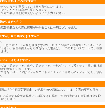
ず何をすればいいのですか？
マガジンなどを運営している事が条件になります。
させていただく口座が必要になります。
ー登録の各項目を間違えないようにご入力ください。
掛かりませんか？
た広告掲載などの際に費用がかかることは一切ございません。
ですが、全て登録できますか？
す。
、IDとパスワードが発行されますので、ログイン後にその画面上の「メディア
て下さい。管理画面上から追加を行った場合は、一つのIDとパスワードで、複数
きます。
メディアはありますか？
アダルト系メディア、出会い系メディア、一部ギャンブル系メディア等の弊社基
録はお断りしております。
ができないメディアはアフィリエイトｗａｌｋｅｒ非対応のメディアとし、承認
い。
面に「(※)原稿変更禁止」の記載が無い原稿については、文言の変更を行うこ
為）に該当する変更が弊社にて確認できた場合、変更時期によらず報酬は全て取
了承ください。
いいですか？