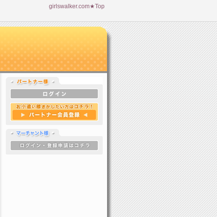
girlswalker.com★Top