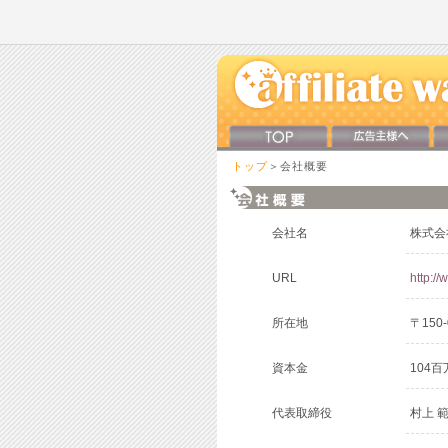
トップ
＞会社概要
会社名
株式会社
URL
http://
所在地
〒150
資本金
104百
代表取締役
村上 