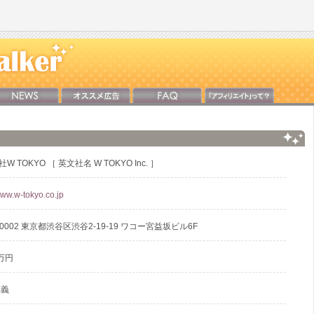
W TOKYO ［ 英文社名 W TOKYO Inc. ］
www.w-tokyo.co.jp
-0002 東京都渋谷区渋谷2-19-19 ワコー宮益坂ビル6F
万円
範義