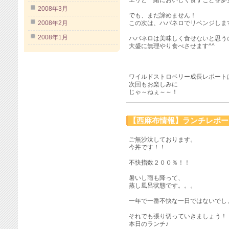
エリと一緒においしく食すことを夢
2008年3月
でも、まだ諦めません！
2008年2月
この次は、ハバネロでリベンジしま
2008年1月
ハバネロは美味しく食せないと思う
大盛に無理やり食べさせます^^
ワイルドストロベリー成長レポート
次回もお楽しみに
じゃ～ねぇ～～！
【西麻布情報】ランチレポート
ご無沙汰しております。
今丼です！！
不快指数２００％！！
暑いし雨も降って、
蒸し風呂状態です。。。
一年で一番不快な一日ではないでし
それでも張り切っていきましょう！
本日のランチ♪