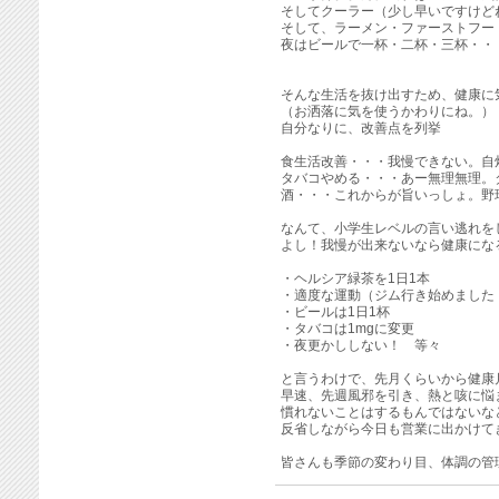
そしてクーラー（少し早いですけど
そして、ラーメン・ファーストフー
夜はビールで一杯・二杯・三杯・・
そんな生活を抜け出すため、健康に
（お洒落に気を使うかわりにね。）
自分なりに、改善点を列挙
食生活改善・・・我慢できない。自
タバコやめる・・・あー無理無理。
酒・・・これからが旨いっしょ。野
なんて、小学生レベルの言い逃れを
よし！我慢が出来ないなら健康にな
・ヘルシア緑茶を1日1本
・適度な運動（ジム行き始めました
・ビールは1日1杯
・タバコは1mgに変更
・夜更かししない！ 等々
と言うわけで、先月くらいから健康
早速、先週風邪を引き、熱と咳に悩
慣れないことはするもんではないな
反省しながら今日も営業に出かけて
皆さんも季節の変わり目、体調の管