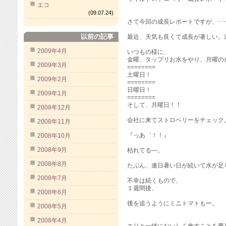
エコ
(09.07.24)
さて今回の成長レポートですが、･･･
以前の記事
最近、天気も良くて成長が著しい。
2009年4月
いつもの様に、
金曜、タップリお水をやり、月曜の
2009年3月
========
土曜日！
2009年2月
========
日曜日！
2009年1月
========
そして、月曜日！！
2008年12月
会社に来てストロベリーをチェック
2008年11月
『っあ゛！！』
2008年10月
2008年9月
枯れてる―。
2008年8月
たぶん、連日暑い日が続いて水が足
2008年7月
不幸は続くもので、
１週間後、
2008年6月
後を追うようにミニトマトもー。
2008年5月
2008年4月