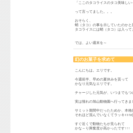
「ここのタコライスのタコ美味しい
って言ってました。。。
おそらく、
蛸（タコ）の事を示していたのかと
タコライスには蛸（タコ）は入って
では、よい週末を～
幻のお菓子を求めて
こんにちは。エリです。
今週前半、早めの夏休みを貰って
かなり元気なエリです。
チャージした元気が、いつまでもつ
実は憧れの旭山動物園へ行ってきま
サミット期間中だったためか、本格
それほど混んでいなくてラッキｨｨｨv(
すぐ近くで動物たちが見られて
かな～り興奮度が高かったです↑↑↑