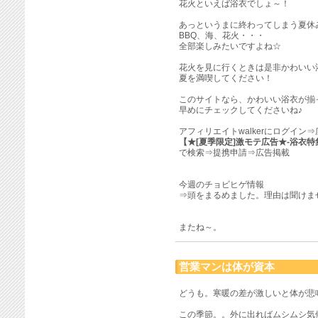
花火といえば浴衣でしょ～！
あっというまに終わってしまう夏休
BBQ、海、花火・・・
全部楽しみたいですよね☆
花火を見に行くときは是非かわいい
夏を満喫してください！
このサイトなら、かわいい浴衣が揃
早めにチェックしてくださいね♪
アフィリエイトwalkerにログイン
【★[夏季限定]激モテ広告★-浴衣特
で検索⇒提携申請⇒広告掲載
今週のチョビヒゲ情報
⇒頭をまるめました。理由は聞けま
またね～。
営業マンは体が資本
どうも。寒暖の差が激しいと体が悲
この季節。。外に出ればムシムシ気