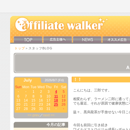
トップ
＞スタッフBLOG
！！
July
2026/8/7 (Fri)
Sun
Mon
Tue
Wed
Thu
Fri
Sat
こんにちは、三郎です。
・
・
1
2
3
4
5
6
7
8
9
10
11
12
相変わらず、ラーメン二郎に通って
13
14
15
16
17
18
19
でも最近、それが原因で健康状態に
20
21
22
23
24
25
26
27
28
29
30
31
・
・
益々、黒烏龍茶が手放せない今日こ
<< prev
／
next >>
今月の記事
今回も前回に引き続き
ワイルドストロベリー成長レポート