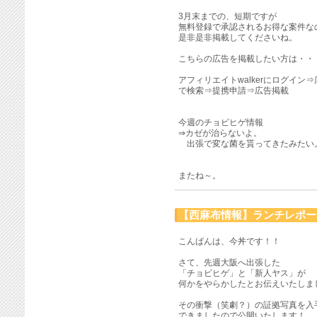
3月末までの、短期ですが
無料登録で承認されるお得な案件な
是非是非掲載してくださいね。
こちらの広告を掲載したい方は・・
アフィリエイトwalkerにログイン
で検索⇒提携申請⇒広告掲載
今週のチョビヒゲ情報
⇒カゼが治らないよ。
出張で変な菌を貰ってきたみたい
またね～。
【西麻布情報】ランチレポート
こんばんは、今丼です！！
さて、先週大阪へ出張した
「チョビヒゲ」と「新人ヤス」が
何かをやらかしたとお伝えいたしま
その衝撃（笑劇？）の証拠写真を入
できましたので公開いたします！