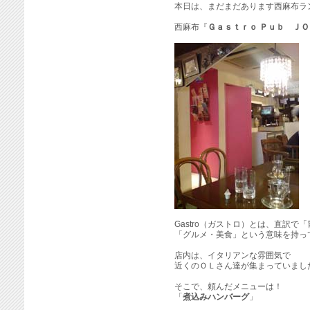
本日は、まだまだあります西麻布ラ
西麻布『
Ｇａｓｔｒｏ Ｐｕｂ ＪＯ
Gastro（ガストロ）とは、直訳で
「グルメ・美食」という意味を持っ
店内は、イタリアンな雰囲気で
近くのＯＬさん達が集まっていまし
そこで、頼んだメニューは！
「
煮込みハンバーグ
」