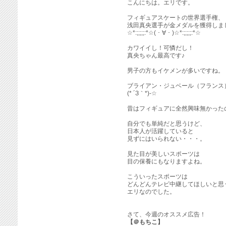
こんにちは。エリです。
フィギュアスケートの世界選手権、
浅田真央選手が金メダルを獲得しま
☆*:;;;;;:*☆( ･ ∀ ･ )☆*:;;;;;:*☆
カワイイし！可憐だし！
真央ちゃん最高です♪
男子の方もイケメンが多いですね。
ブライアン・ジュベール（フランス
(* ´З｀*)-☆
昔はフィギュアに全然興味無かった
自分でも単純だと思うけど、
日本人が活躍していると
見ずにはいられない・・・。
見た目が美しいスポーツは
目の保養にもなりますよね。
こういったスポーツは
どんどんテレビ中継してほしいと思
エリなのでした。
さて、今週のオススメ広告！
【＠もちこ】