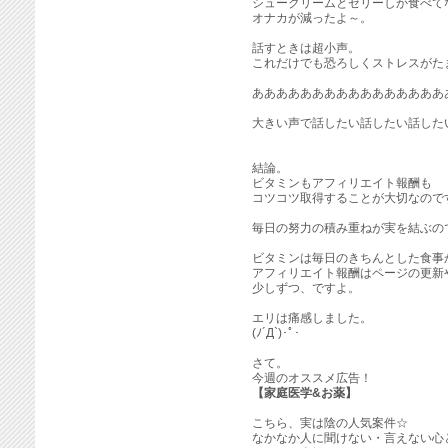
シュークリームとゼリーしか食べて
オナカが減ったよ～。
話すときは超小声。
これだけでも恐ろしくストレスがた
ああああああああああああああああ
大きい声で話したい話したい話した
結論。
ビタミンもアフィリエイト報酬も
コツコツ取得することが大切なので
毎日の努力の積み重ねが実を結ぶの
ビタミンは毎日のきちんとした食事
アフィリエイト報酬はページの更新
少しずつ、ですよ。
エリは痛感しました。
(ﾉ´Д`)･ﾟ･
さて。
今週のオススメ広告！
【家庭医学&お薬】
こちら、実は陰の人気案件☆
なかなか人に聞けない・言えない心