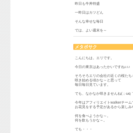
昨日も牛丼特盛
一昨日はカツどん
そんな幸せな毎日
では、よい週末を～
メタボサク
こんにちは。エリです。
今日の東京はあったかいですね♪♪♪
そろそろエリの会社の近くの桜たち
咲き始める頃かな～と思って
毎日毎日見ています。
でも、なかなか咲きませんね(；ωq｀
今年はアフィリエイトwalkerチーム
お花見をする予定があるから楽しみ
何を食べようかな～。
何を飲もうかな～。
でも・・・