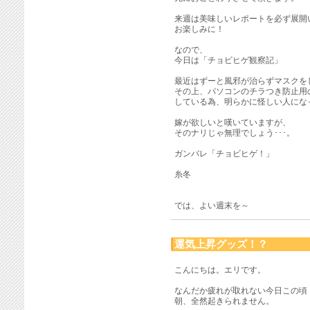
来週は美味しいレポートを必ず展開
お楽しみに！
なので、
今日は「チョビヒゲ観察記」
最近はずーと風邪が治らずマスクを
その上、パソコンのチラつき防止用
している為、明らかに怪しい人にな
嫁が欲しいと嘆いていますが、
そのナリじゃ無理でしょう･･･。
ガンバレ「チョビヒゲ！」
糸冬
では、よい週末を～
運気上昇グッズ！？
こんにちは。エリです。
なんだか疲れが取れない今日この頃
朝、全然起きられません。