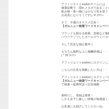
アフィリエイトwalkerチームには
健康診断で、隠れメタボであること
飲み物・食べ物にはかなり気を使う
お花見になりそうです(｡-∀-)ｹｹｯ♪
さて、今週のオススメ広告！
【ガルニュー検索ワードキャンペー
ブランドも探せる検索、芸能など無
パワーアップしたガールズウォーカ
そして完全な独占案件☆
もちろん無料な上に報酬単価は・・
( *´艸`)ﾋﾐﾂ♪
アフィリエイトwalkerにログイン
こちらの広告を掲載したい方は・・
アフィリエイトwalkerにログイン
【ガルニュー検索ワードキャンペー
で検索⇒提携申請⇒広告掲載
無料だし、登録は簡単！
しかも女子に嬉しい情報が毎週届く
お友達にも紹介してくださいね。