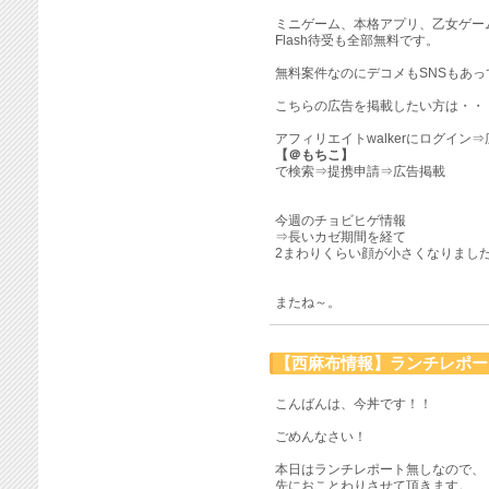
ミニゲーム、本格アプリ、乙女ゲー
Flash待受も全部無料です。
無料案件なのにデコメもSNSもあ
こちらの広告を掲載したい方は・・
アフィリエイトwalkerにログイン
【＠もちこ】
で検索⇒提携申請⇒広告掲載
今週のチョビヒゲ情報
⇒長いカゼ期間を経て
2まわりくらい顔が小さくなりまし
またね～。
【西麻布情報】ランチレポート
こんばんは、今丼です！！
ごめんなさい！
本日はランチレポート無しなので、
先におことわりさせて頂きます。