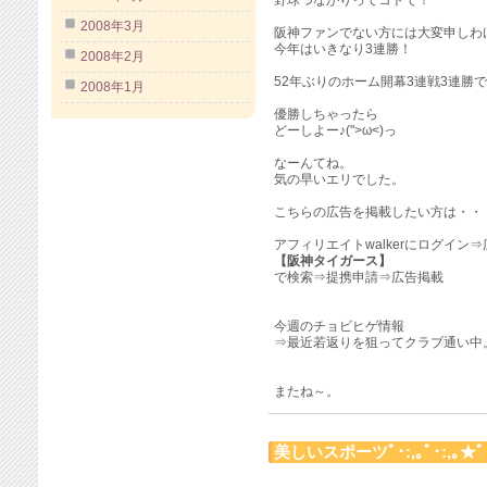
野球つながりってコトで！
2008年3月
阪神ファンでない方には大変申しわ
今年はいきなり3連勝！
2008年2月
52年ぶりのホーム開幕3連戦3連勝
2008年1月
優勝しちゃったら
どーしよー♪(">ω<)っ
なーんてね。
気の早いエリでした。
こちらの広告を掲載したい方は・・
アフィリエイトwalkerにログイン
【阪神タイガース】
で検索⇒提携申請⇒広告掲載
今週のチョビヒゲ情報
⇒最近若返りを狙ってクラブ通い中
またね～。
美しいスポーツﾟ･:,｡ﾟ･:,｡★ﾟ･: