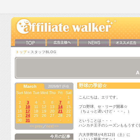
トップ
＞スタッフBLOG
野球の季節☆
March
2026/8/7 (Fri)
Sun
Mon
Tue
Wed
Thu
Fri
Sat
こんにちは。エリです。
・
・
・
・
・
・
1
2
3
4
5
6
7
8
プロ野球、セ・リーグ開幕☆
9
10
11
12
13
14
15
16
17
18
19
20
21
22
（ちょっと遅いけど・・・。）
23
24
25
26
27
28
29
30
31
・
・
・
・
・
ということは・・・
ハンカチ王子のシーズンももうすぐ(
<< prev
／
next >>
六大学野球が4月12日（土）に
今月の記事
いよいよ開幕ですッ！