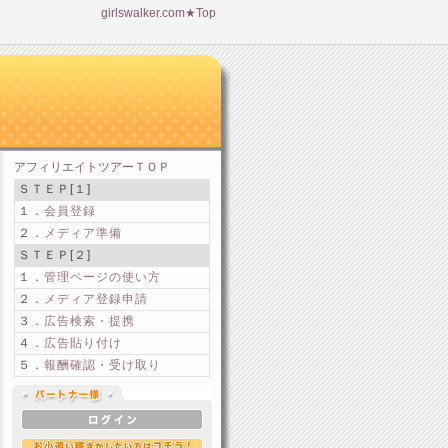
girlswalker.com★Top
アフィリエイトツアーＴＯＰ
ＳＴＥＰ[１]
１．
会員登録
２．
メディア準備
ＳＴＥＰ[２]
１．
管理ページの使い方
２．
メディア登録申請
３．
広告検索・提携
４．
広告貼り付け
５．
報酬確認・受け取り