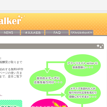
！
報酬受け取りまで
お勧めする無料HP作
ページの使い方ま
まで、是非ご覧下
」