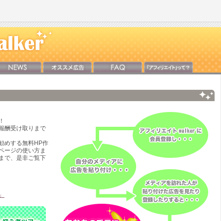
！
報酬受け取りまで
お勧めする無料HP作
ページの使い方ま
まで、是非ご覧下
」