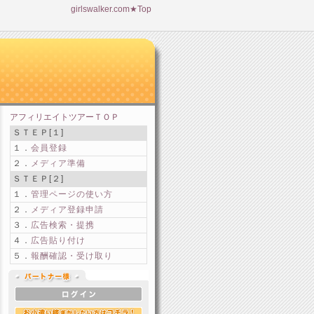
girlswalker.com★Top
アフィリエイトツアーＴＯＰ
ＳＴＥＰ[１]
１．
会員登録
２．
メディア準備
ＳＴＥＰ[２]
１．
管理ページの使い方
２．
メディア登録申請
３．
広告検索・提携
４．
広告貼り付け
５．
報酬確認・受け取り