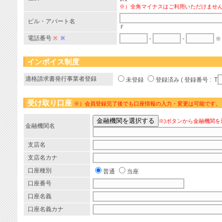
×-×
※）全角マイナスはご利用いただけませ
ビル・アパート名
Ｆ
電話番号
※
※
-
-
※
インボイス制度
適格請求書発行事業者登録
未登録
登録済み ( 登録番号 : T
受け取り口座
※）会員登録完了後でも口座情報の入力・変更は可能です。
※)ボタンから金融機関を
金融機関名
支店名
支店名カナ
口座種別
普通
当座
口座番号
口座名義
口座名義カナ