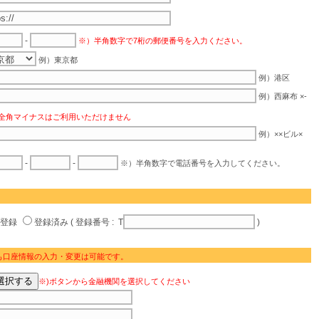
-
※）半角数字で7桁の郵便番号を入力ください。
例）東京都
例）港区
例）西麻布 ×-
全角マイナスはご利用いただけません
例）××ビル×
-
-
※）半角数字で電話番号を入力してください。
未登録
登録済み ( 登録番号 : T
)
も口座情報の入力・変更は可能です。
※)ボタンから金融機関を選択してください