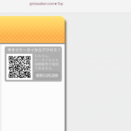
girlswalker.com★Top