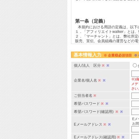
基本情報入力
※ 企業様必須項目
※
個人/法人 区分
※
※
※)
企業名/個人名
※
※
メデ
さい
ご担当者名
※
希望パスワード
※
※
希望パスワード(確認用)
※
※
Eメ
お間
Eメールアドレス
※
※
Eメールアドレス(確認用)
※
※