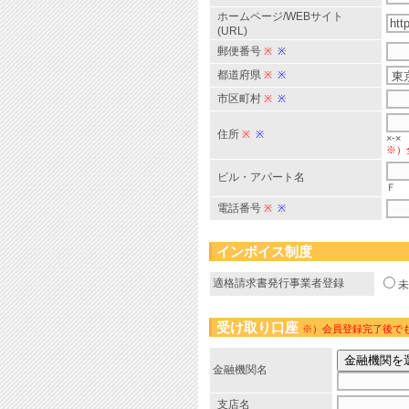
ホームページ/WEBサイト
(URL)
郵便番号
※
※
都道府県
※
※
市区町村
※
※
住所
※
※
×-×
※）
ビル・アパート名
Ｆ
電話番号
※
※
インボイス制度
適格請求書発行事業者登録
受け取り口座
※）会員登録完了後で
金融機関名
支店名