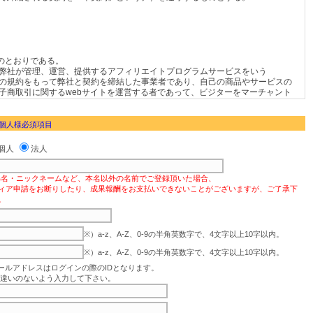
 個人様必須項目
個人
法人
偽名・ニックネームなど、本名以外の名前でご登録頂いた場合、
ィア申請をお断りしたり、成果報酬をお支払いできないことがございますが、ご了承下
。
※）a-z、A-Z、0-9の半角英数字で、4文字以上10字以内。
※）a-z、A-Z、0-9の半角英数字で、4文字以上10字以内。
ールアドレスはログインの際のIDとなります。
違いのないよう入力して下さい。