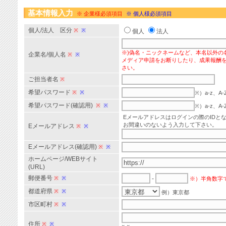
基本情報入力
※ 企業様必須項目
※ 個人様必須項目
個人/法人 区分
※
※
個人
法人
※)偽名・ニックネームなど、本名以外の
企業名/個人名
※
※
メディア申請をお断りしたり、成果報酬
さい。
ご担当者名
※
希望パスワード
※
※
※）a-z、
希望パスワード(確認用)
※
※
※）a-z、
Eメールアドレスはログインの際のIDと
お間違いのないよう入力して下さい。
Eメールアドレス
※
※
Eメールアドレス(確認用)
※
※
ホームページ/WEBサイト
(URL)
郵便番号
※
※
-
※）半角数字
都道府県
※
※
例）東京都
市区町村
※
※
住所
※
※