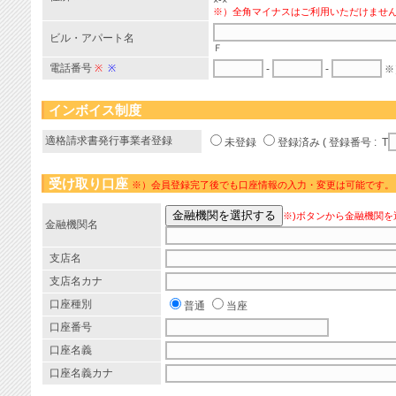
×-×
※）全角マイナスはご利用いただけませ
ビル・アパート名
Ｆ
電話番号
※
※
-
-
※
インボイス制度
適格請求書発行事業者登録
未登録
登録済み ( 登録番号 : T
受け取り口座
※）会員登録完了後でも口座情報の入力・変更は可能です。
※)ボタンから金融機関を
金融機関名
支店名
支店名カナ
口座種別
普通
当座
口座番号
口座名義
口座名義カナ