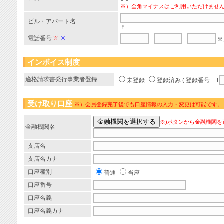
×-×
※）全角マイナスはご利用いただけませ
ビル・アパート名
Ｆ
電話番号
※
※
-
-
※
インボイス制度
適格請求書発行事業者登録
未登録
登録済み ( 登録番号 : T
受け取り口座
※）会員登録完了後でも口座情報の入力・変更は可能です。
※)ボタンから金融機関を
金融機関名
支店名
支店名カナ
口座種別
普通
当座
口座番号
口座名義
口座名義カナ