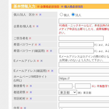
基本情報入力
※ 企業様必須項目
※ 個人様必須項目
個人/法人 区分
※
※
個人
法人
※)偽名・ニックネームなど、本名以外の
企業名/個人名
※
※
メディア申請をお断りしたり、成果報酬
さい。
ご担当者名
※
希望パスワード
※
※
※）a-z、
希望パスワード(確認用)
※
※
※）a-z、
Eメールアドレスはログインの際のIDと
お間違いのないよう入力して下さい。
Eメールアドレス
※
※
Eメールアドレス(確認用)
※
※
ホームページ/WEBサイト
(URL)
郵便番号
※
※
-
※）半角数字
都道府県
※
※
例）東京都
市区町村
※
※
住所
※
※