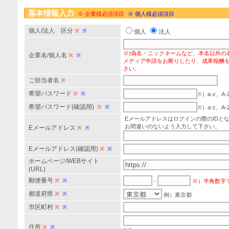
基本情報入力
※ 企業様必須項目
※ 個人様必須項目
個人/法人 区分
※
※
個人
法人
※)偽名・ニックネームなど、本名以外の
企業名/個人名
※
※
メディア申請をお断りしたり、成果報酬
さい。
ご担当者名
※
希望パスワード
※
※
※）a-z、
希望パスワード(確認用)
※
※
※）a-z、
Eメールアドレスはログインの際のIDと
お間違いのないよう入力して下さい。
Eメールアドレス
※
※
Eメールアドレス(確認用)
※
※
ホームページ/WEBサイト
(URL)
郵便番号
※
※
-
※）半角数字
都道府県
※
※
例）東京都
市区町村
※
※
住所
※
※