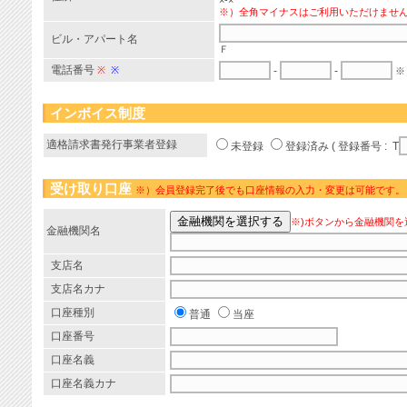
×-×
※）全角マイナスはご利用いただけませ
ビル・アパート名
Ｆ
電話番号
※
※
-
-
※
インボイス制度
適格請求書発行事業者登録
未登録
登録済み ( 登録番号 : T
受け取り口座
※）会員登録完了後でも口座情報の入力・変更は可能です。
※)ボタンから金融機関を
金融機関名
支店名
支店名カナ
口座種別
普通
当座
口座番号
口座名義
口座名義カナ