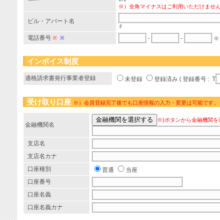
×-×
※）全角マイナスはご利用いただけませ
ビル・アパート名
Ｆ
電話番号
※
※
-
-
※
インボイス制度
適格請求書発行事業者登録
未登録
登録済み ( 登録番号 : T
受け取り口座
※）会員登録完了後でも口座情報の入力・変更は可能です。
※)ボタンから金融機関を
金融機関名
支店名
支店名カナ
口座種別
普通
当座
口座番号
口座名義
口座名義カナ