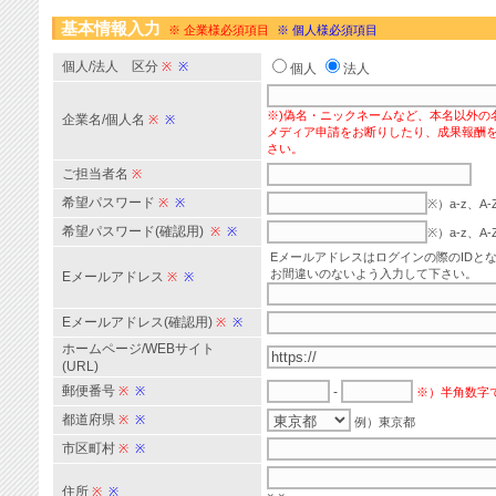
基本情報入力
※ 企業様必須項目
※ 個人様必須項目
個人/法人 区分
※
※
個人
法人
※)偽名・ニックネームなど、本名以外の
企業名/個人名
※
※
メディア申請をお断りしたり、成果報酬
さい。
ご担当者名
※
希望パスワード
※
※
※）a-z、
希望パスワード(確認用)
※
※
※）a-z、
Eメールアドレスはログインの際のIDと
お間違いのないよう入力して下さい。
Eメールアドレス
※
※
Eメールアドレス(確認用)
※
※
ホームページ/WEBサイト
(URL)
郵便番号
※
※
-
※）半角数字
都道府県
※
※
例）東京都
市区町村
※
※
住所
※
※