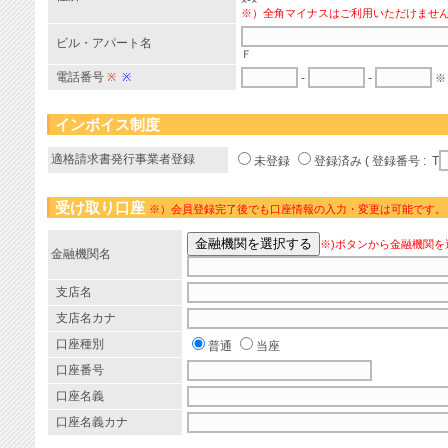
×-×
※）全角マイナスはご利用いただけませ
ビル・アパート名
Ｆ
電話番号
※
※
-
-
※
インボイス制度
適格請求書発行事業者登録
未登録
登録済み ( 登録番号 : T
受け取り口座
※）会員登録完了後でも口座情報の入力・変更は可能です。
※)ボタンから金融機関を
金融機関名
支店名
支店名カナ
口座種別
普通
当座
口座番号
口座名義
口座名義カナ