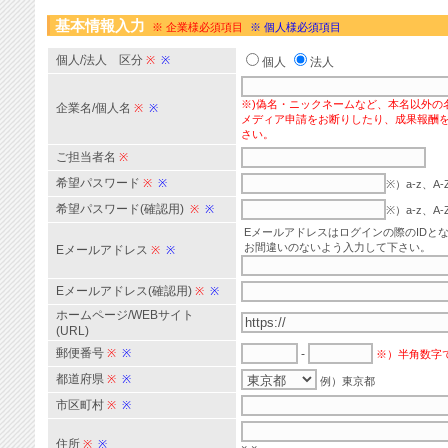
基本情報入力
※ 企業様必須項目
※ 個人様必須項目
個人/法人 区分
※
※
個人
法人
※)偽名・ニックネームなど、本名以外の
企業名/個人名
※
※
メディア申請をお断りしたり、成果報酬
さい。
ご担当者名
※
希望パスワード
※
※
※）a-z、
希望パスワード(確認用)
※
※
※）a-z、
Eメールアドレスはログインの際のIDと
お間違いのないよう入力して下さい。
Eメールアドレス
※
※
Eメールアドレス(確認用)
※
※
ホームページ/WEBサイト
(URL)
郵便番号
※
※
-
※）半角数字
都道府県
※
※
例）東京都
市区町村
※
※
住所
※
※