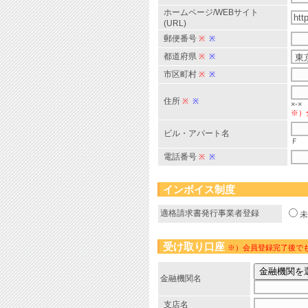
ホームページ/WEBサイト
(URL)
郵便番号
※
※
都道府県
※
※
市区町村
※
※
住所
※
※
×-×
※）
ビル・アパート名
Ｆ
電話番号
※
※
インボイス制度
適格請求書発行事業者登録
受け取り口座
※）会員登録完了後で
金融機関名
支店名