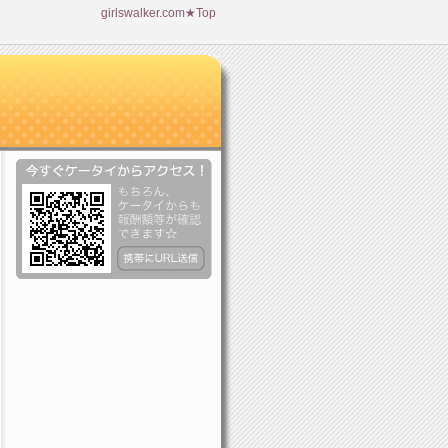
girlswalker.com★Top