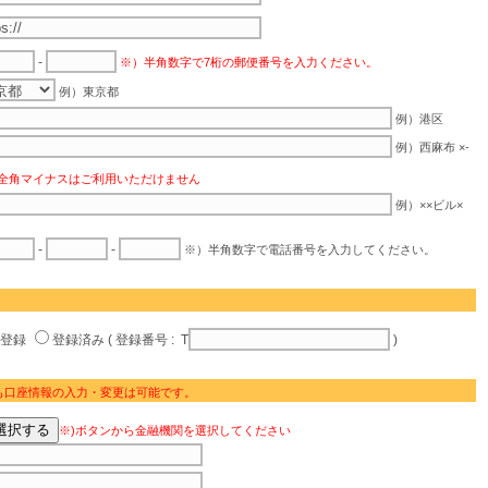
-
※）半角数字で7桁の郵便番号を入力ください。
例）東京都
例）港区
例）西麻布 ×-
全角マイナスはご利用いただけません
例）××ビル×
-
-
※）半角数字で電話番号を入力してください。
未登録
登録済み ( 登録番号 : T
)
も口座情報の入力・変更は可能です。
※)ボタンから金融機関を選択してください