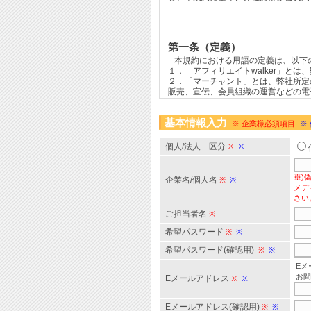
基本情報入力
※ 企業様必須項目
※
個人/法人 区分
※
※
※)
企業名/個人名
※
※
メデ
さい
ご担当者名
※
希望パスワード
※
※
希望パスワード(確認用)
※
※
Eメ
お間
Eメールアドレス
※
※
Eメールアドレス(確認用)
※
※