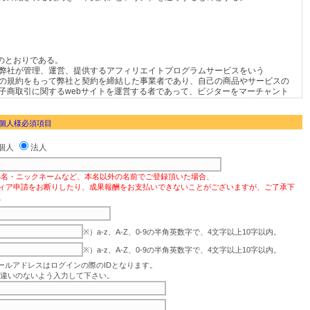
 個人様必須項目
個人
法人
偽名・ニックネームなど、本名以外の名前でご登録頂いた場合、
ィア申請をお断りしたり、成果報酬をお支払いできないことがございますが、ご了承下
。
※）a-z、A-Z、0-9の半角英数字で、4文字以上10字以内。
※）a-z、A-Z、0-9の半角英数字で、4文字以上10字以内。
ールアドレスはログインの際のIDとなります。
違いのないよう入力して下さい。