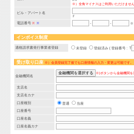
×-×
※）全角マイナスはご利用いただけませ
ビル・アパート名
Ｆ
電話番号
※
※
-
-
※
インボイス制度
適格請求書発行事業者登録
未登録
登録済み ( 登録番号 : T
受け取り口座
※）会員登録完了後でも口座情報の入力・変更は可能です。
※)ボタンから金融機関を
金融機関名
支店名
支店名カナ
口座種別
普通
当座
口座番号
口座名義
口座名義カナ