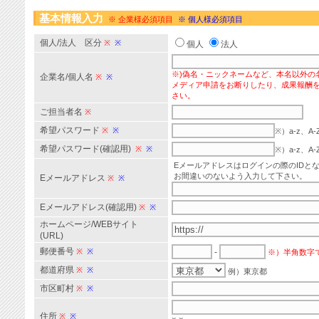
基本情報入力
※ 企業様必須項目
※ 個人様必須項目
個人/法人 区分
※
※
個人
法人
※)偽名・ニックネームなど、本名以外の
企業名/個人名
※
※
メディア申請をお断りしたり、成果報酬
さい。
ご担当者名
※
希望パスワード
※
※
※）a-z、
希望パスワード(確認用)
※
※
※）a-z、
Eメールアドレスはログインの際のIDと
お間違いのないよう入力して下さい。
Eメールアドレス
※
※
Eメールアドレス(確認用)
※
※
ホームページ/WEBサイト
(URL)
郵便番号
※
※
-
※）半角数字
都道府県
※
※
例）東京都
市区町村
※
※
住所
※
※