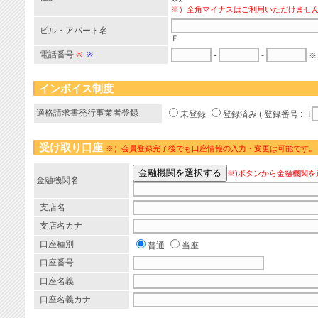
×-×
※）全角マイナスはご利用いただけませ
ビル・アパート名
Ｆ
電話番号
※
※
-
-
※
インボイス制度
適格請求書発行事業者登録
未登録
登録済み ( 登録番号 : T
受け取り口座
※）会員登録完了後でも口座情報の入力・変更は可能です。
※)ボタンから金融機関を
金融機関名
支店名
支店名カナ
口座種別
普通
当座
口座番号
口座名義
口座名義カナ