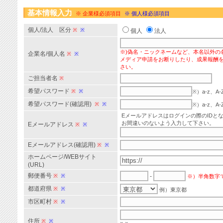
基本情報入力
※ 企業様必須項目
※ 個人様必須項目
個人/法人 区分
※
※
個人
法人
※)偽名・ニックネームなど、本名以外の
企業名/個人名
※
※
メディア申請をお断りしたり、成果報酬
さい。
ご担当者名
※
希望パスワード
※
※
※）a-z、
希望パスワード(確認用)
※
※
※）a-z、
Eメールアドレスはログインの際のIDと
お間違いのないよう入力して下さい。
Eメールアドレス
※
※
Eメールアドレス(確認用)
※
※
ホームページ/WEBサイト
(URL)
郵便番号
※
※
-
※）半角数字
都道府県
※
※
例）東京都
市区町村
※
※
住所
※
※