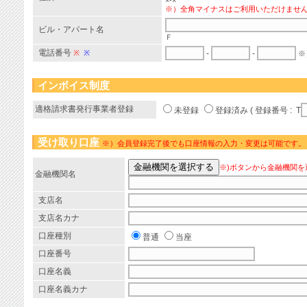
×-×
※）全角マイナスはご利用いただけませ
ビル・アパート名
Ｆ
電話番号
※
※
-
-
※
インボイス制度
適格請求書発行事業者登録
未登録
登録済み ( 登録番号 : T
受け取り口座
※）会員登録完了後でも口座情報の入力・変更は可能です。
※)ボタンから金融機関を
金融機関名
支店名
支店名カナ
口座種別
普通
当座
口座番号
口座名義
口座名義カナ