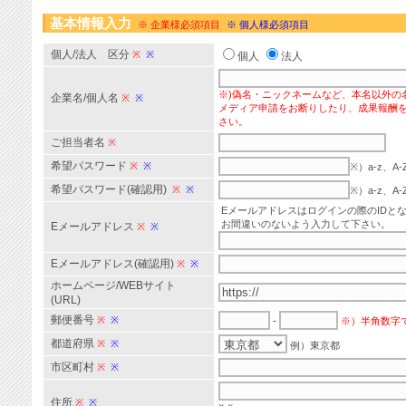
基本情報入力
※ 企業様必須項目
※ 個人様必須項目
個人/法人 区分
※
※
個人
法人
※)偽名・ニックネームなど、本名以外の
企業名/個人名
※
※
メディア申請をお断りしたり、成果報酬
さい。
ご担当者名
※
希望パスワード
※
※
※）a-z、
希望パスワード(確認用)
※
※
※）a-z、
Eメールアドレスはログインの際のIDと
お間違いのないよう入力して下さい。
Eメールアドレス
※
※
Eメールアドレス(確認用)
※
※
ホームページ/WEBサイト
(URL)
郵便番号
※
※
-
※）半角数字
都道府県
※
※
例）東京都
市区町村
※
※
住所
※
※