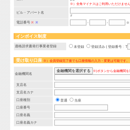
×-×
※）全角マイナスはご利用いただけませ
ビル・アパート名
Ｆ
電話番号
※
※
-
-
※
インボイス制度
適格請求書発行事業者登録
未登録
登録済み ( 登録番号 : T
受け取り口座
※）会員登録完了後でも口座情報の入力・変更は可能です。
※)ボタンから金融機関を
金融機関名
支店名
支店名カナ
口座種別
普通
当座
口座番号
口座名義
口座名義カナ