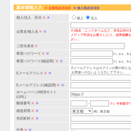
基本情報入力
※ 企業様必須項目
※ 個人様必須項目
個人/法人 区分
※
※
個人
法人
※)偽名・ニックネームなど、本名以外の
企業名/個人名
※
※
メディア申請をお断りしたり、成果報酬
さい。
ご担当者名
※
希望パスワード
※
※
※）a-z、
希望パスワード(確認用)
※
※
※）a-z、
Eメールアドレスはログインの際のIDと
お間違いのないよう入力して下さい。
Eメールアドレス
※
※
Eメールアドレス(確認用)
※
※
ホームページ/WEBサイト
(URL)
郵便番号
※
※
-
※）半角数字
都道府県
※
※
例）東京都
市区町村
※
※
住所
※
※