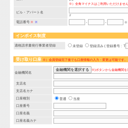
×-×
※）全角マイナスはご利用いただけませ
ビル・アパート名
Ｆ
電話番号
※
※
-
-
※
インボイス制度
適格請求書発行事業者登録
未登録
登録済み ( 登録番号 : T
受け取り口座
※）会員登録完了後でも口座情報の入力・変更は可能です。
※)ボタンから金融機関を
金融機関名
支店名
支店名カナ
口座種別
普通
当座
口座番号
口座名義
口座名義カナ