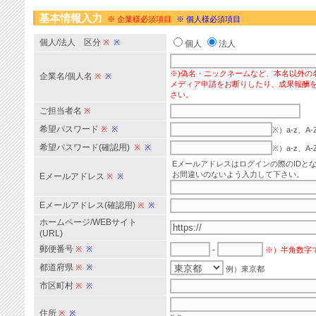
基本情報入力
※ 企業様必須項目
※ 個人様必須項目
個人/法人 区分
※
※
個人
法人
※)偽名・ニックネームなど、本名以外の
企業名/個人名
※
※
メディア申請をお断りしたり、成果報酬
さい。
ご担当者名
※
希望パスワード
※
※
※）a-z、
希望パスワード(確認用)
※
※
※）a-z、
Eメールアドレスはログインの際のIDと
お間違いのないよう入力して下さい。
Eメールアドレス
※
※
Eメールアドレス(確認用)
※
※
ホームページ/WEBサイト
(URL)
郵便番号
※
※
-
※）半角数字
都道府県
※
※
例）東京都
市区町村
※
※
住所
※
※