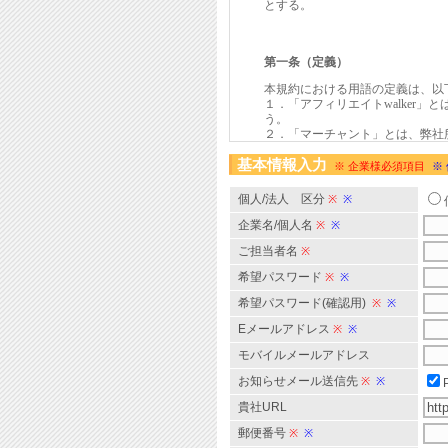
基本情報入力
※ 企業様必須項目
※
個人/法人 区分
※
※
企業名/個人名
※
※
ご担当者名
※
希望パスワード
※
※
希望パスワード(確認用)
※
※
Eメールアドレス
※
※
モバイルメールアドレス
お知らせメール送信先
※
※
貴社URL
郵便番号
※
※