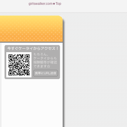
girlswalker.com★Top