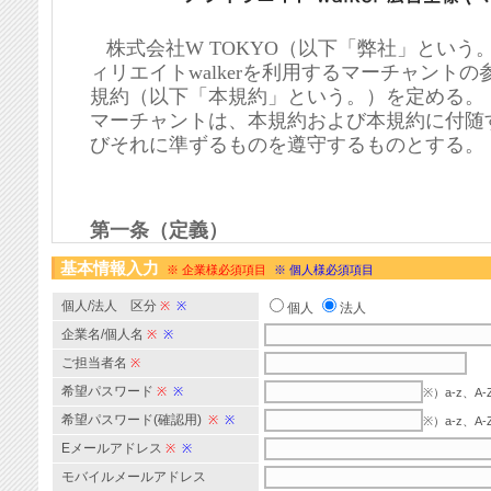
基本情報入力
※ 企業様必須項目
※ 個人様必須項目
個人/法人 区分
※
※
個人
法人
企業名/個人名
※
※
ご担当者名
※
希望パスワード
※
※
※）a-z、
希望パスワード(確認用)
※
※
※）a-z、
Eメールアドレス
※
※
モバイルメールアドレス