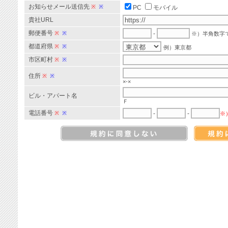
お知らせメール送信先
※
※
PC
モバイル
貴社URL
郵便番号
※
※
-
※）半角数字
都道府県
※
※
例）東京都
市区町村
※
※
住所
※
※
×-×
ビル・アパート名
Ｆ
電話番号
※
※
-
-
※