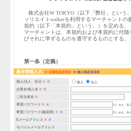
基本情報入力
※ 企業様必須項目
※ 個人様必須項目
個人/法人 区分
※
※
個人
法人
企業名/個人名
※
※
ご担当者名
※
希望パスワード
※
※
※）a-z、
希望パスワード(確認用)
※
※
※）a-z、
Eメールアドレス
※
※
モバイルメールアドレス