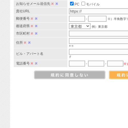
お知らせメール送信先
※
※
PC
モバイル
貴社URL
郵便番号
※
※
-
※）半角数字
都道府県
※
※
例）東京都
市区町村
※
※
住所
※
※
×-×
ビル・アパート名
Ｆ
電話番号
※
※
-
-
※