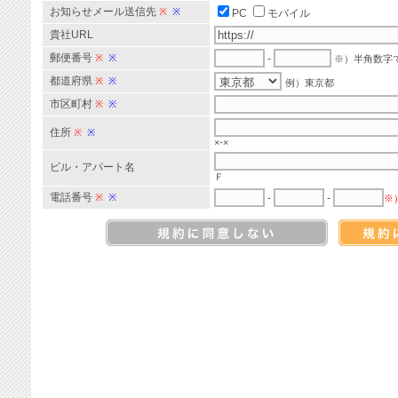
お知らせメール送信先
※
※
PC
モバイル
貴社URL
郵便番号
※
※
-
※）半角数字
都道府県
※
※
例）東京都
市区町村
※
※
住所
※
※
×-×
ビル・アパート名
Ｆ
電話番号
※
※
-
-
※