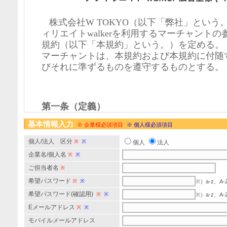
基本情報入力
※ 企業様必須項目
※ 個人様必須項目
個人/法人 区分
※
※
個人
法人
企業名/個人名
※
※
ご担当者名
※
希望パスワード
※
※
※）a-z、
希望パスワード(確認用)
※
※
※）a-z、
Eメールアドレス
※
※
モバイルメールアドレス